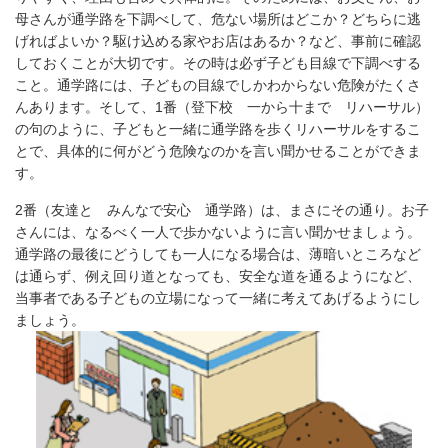
母さんが通学路を下調べして、危ない場所はどこか？どちらに逃
げればよいか？駆け込める家やお店はあるか？など、事前に確認
しておくことが大切です。その時は必ず子ども目線で下調べする
こと。通学路には、子どもの目線でしかわからない危険がたくさ
んあります。そして、1番（登下校 一から十まで リハーサル）
の句のように、子どもと一緒に通学路を歩くリハーサルをするこ
とで、具体的に何がどう危険なのかを言い聞かせることができま
す。
2番（友達と みんなで安心 通学路）は、まさにその通り。お子
さんには、なるべく一人で歩かないように言い聞かせましょう。
通学路の最後にどうしても一人になる場合は、薄暗いところなど
は通らず、例え回り道となっても、安全な道を通るようになど、
当事者である子どもの立場になって一緒に考えてあげるようにし
ましょう。