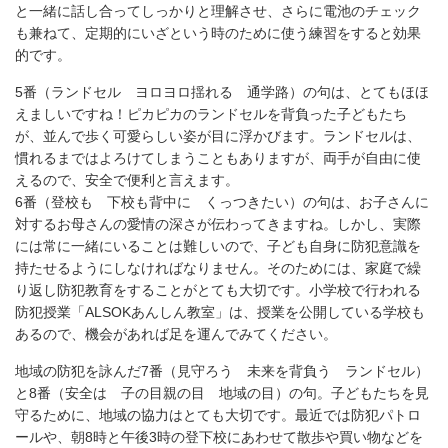
と一緒に話し合ってしっかりと理解させ、さらに電池のチェック
も兼ねて、定期的にいざという時のために使う練習をすると効果
的です。
5番（ランドセル ヨロヨロ揺れる 通学路）の句は、とてもほほ
えましいですね！ピカピカのランドセルを背負った子どもたち
が、並んで歩く可愛らしい姿が目に浮かびます。ランドセルは、
慣れるまではよろけてしまうこともありますが、両手が自由に使
えるので、安全で便利と言えます。
6番（登校も 下校も背中に くっつきたい）の句は、お子さんに
対するお母さんの愛情の深さが伝わってきますね。しかし、実際
には常に一緒にいることは難しいので、子ども自身に防犯意識を
持たせるようにしなければなりません。そのためには、家庭で繰
り返し防犯教育をすることがとても大切です。小学校で行われる
防犯授業「ALSOKあんしん教室」は、授業を公開している学校も
あるので、機会があれば足を運んでみてください。
地域の防犯を詠んだ7番（見守ろう 未来を背負う ランドセル）
と8番（安全は 子の目親の目 地域の目）の句。子どもたちを見
守るために、地域の協力はとても大切です。最近では防犯パトロ
ールや、朝8時と午後3時の登下校にあわせて散歩や買い物などを