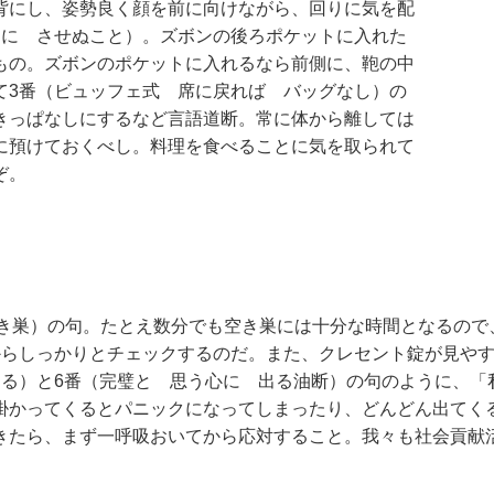
背にし、姿勢良く顔を前に向けながら、回りに気を配
ちに させぬこと）。ズボンの後ろポケットに入れた
もの。ズボンのポケットに入れるなら前側に、鞄の中
て3番（ビュッフェ式 席に戻れば バッグなし）の
きっぱなしにするなど言語道断。常に体から離しては
に預けておくべし。料理を食べることに気を取られて
ぞ。
空き巣）の句。たとえ数分でも空き巣には十分な時間となるの
からしっかりとチェックするのだ。また、クレセント錠が見や
ある）と6番（完璧と 思う心に 出る油断）の句のように、「
掛かってくるとパニックになってしまったり、どんどん出てく
きたら、まず一呼吸おいてから応対すること。我々も社会貢献