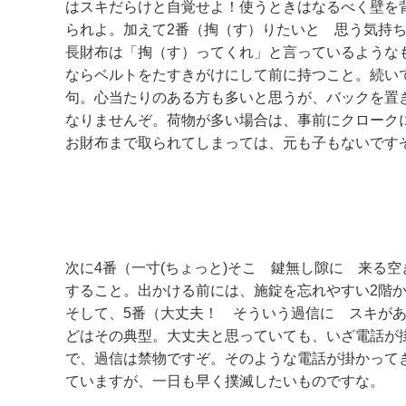
はスキだらけと自覚せよ！使うときはなるべく壁を
られよ。加えて2番（掏（す）りたいと 思う気持
長財布は「掏（す）ってくれ」と言っているような
ならベルトをたすきがけにして前に持つこと。続い
句。心当たりのある方も多いと思うが、バックを置
なりませんぞ。荷物が多い場合は、事前にクローク
お財布まで取られてしまっては、元も子もないです
次に4番（一寸(ちょっと)そこ 鍵無し隙に 来る
すること。出かける前には、施錠を忘れやすい2階
そして、5番（大丈夫！ そういう過信に スキが
どはその典型。大丈夫と思っていても、いざ電話が
で、過信は禁物ですぞ。そのような電話が掛かって
ていますが、一日も早く撲滅したいものですな。