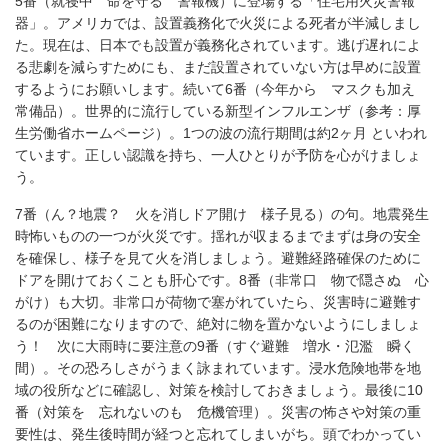
5番（就寝中 命を守る 警報機）に登場する「住宅用火災警報
器」。アメリカでは、設置義務化で火災による死者が半減しまし
た。現在は、日本でも設置が義務化されています。逃げ遅れによ
る悲劇を減らすためにも、まだ設置されていない方は早めに設置
するようにお願いします。続いて6番（今年から マスクも加え
常備品）。世界的に流行している新型インフルエンザ（参考：厚
生労働省ホームページ）。1つの波の流行期間は約2ヶ月 といわれ
ています。正しい認識を持ち、一人ひとりが予防を心がけましょ
う。
7番（ん？地震？ 火を消しドア開け 様子見る）の句。地震発生
時怖いものの一つが火災です。揺れが収まるまでまずは身の安全
を確保し、様子を見て火を消しましょう。避難経路確保のために
ドアを開けておくことも肝心です。8番（非常口 物で隠さぬ 心
がけ）も大切。非常口が荷物で塞がれていたら、災害時に避難す
るのが困難になりますので、絶対に物を置かないようにしましょ
う！ 次に大雨時に要注意の9番（すぐ避難 増水・氾濫 瞬く
間）。その恐ろしさがうまく詠まれています。浸水危険地帯を地
域の役所などに確認し、対策を検討しておきましょう。最後に10
番（対策を 忘れないのも 危機管理）。災害の怖さや対策の重
要性は、発生後時間が経つと忘れてしまいがち。頭でわかってい