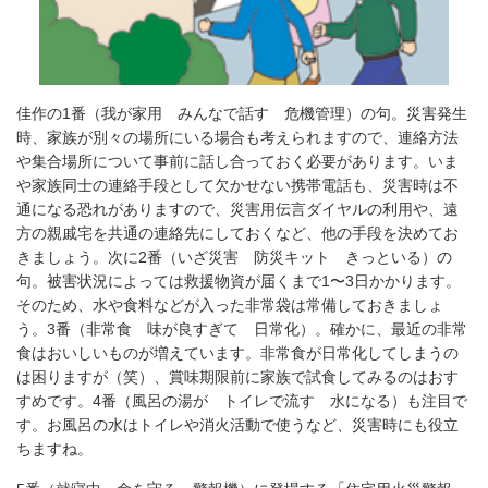
佳作の1番（我が家用 みんなで話す 危機管理）の句。災害発生
時、家族が別々の場所にいる場合も考えられますので、連絡方法
や集合場所について事前に話し合っておく必要があります。いま
や家族同士の連絡手段として欠かせない携帯電話も、災害時は不
通になる恐れがありますので、災害用伝言ダイヤルの利用や、遠
方の親戚宅を共通の連絡先にしておくなど、他の手段を決めてお
きましょう。次に2番（いざ災害 防災キット きっといる）の
句。被害状況によっては救援物資が届くまで1〜3日かかります。
そのため、水や食料などが入った非常袋は常備しておきましょ
う。3番（非常食 味が良すぎて 日常化）。確かに、最近の非常
食はおいしいものが増えています。非常食が日常化してしまうの
は困りますが（笑）、賞味期限前に家族で試食してみるのはおす
すめです。4番（風呂の湯が トイレで流す 水になる）も注目で
す。お風呂の水はトイレや消火活動で使うなど、災害時にも役立
ちますね。