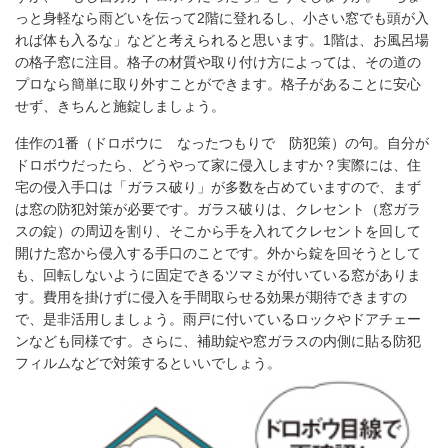
っと身軽なら雨どいを伝って2階に登れるし、小さい窓でも頭が入
れば体も入るな」などと考えられると思います。1階は、お風呂場
の格子窓に注目。格子の材質や取り付け方によっては、その道の
プロなら簡単に取り外すことができます。格子があることに安心
せず、きちんと施錠しましょう。
佳作の1番（ドロボウに なったつもりで 防犯策）の句。自分が
ドロボウだったら、どうやって家に侵入しますか？実際には、住
宅の侵入手口は「ガラス破り」が多数を占めていますので、まず
は窓の防犯対策が必要です。ガラス破りは、クレセント（窓ガラ
スの錠）の周辺を割り、そこから手を入れてクレセントを回して
開けた窓から侵入する手口のことです。外から錠を回そうとして
も、回転しないように固定できるツマミが付いている窓がありま
す。費用を掛けずに侵入を手間取らせる効果が期待できますの
で、是非活用しましょう。雨戸に付いているロックやドアチェー
ンなども同様です。さらに、補助錠や窓ガラスの内側に貼る防犯
フィルムなどで対策するといいでしょう。