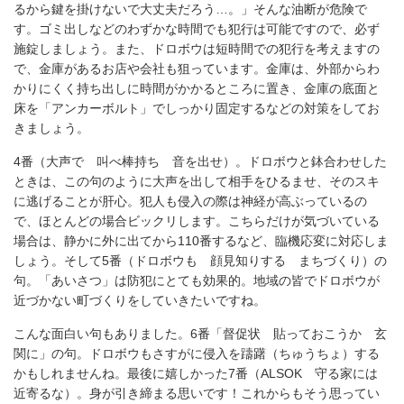
るから鍵を掛けないで大丈夫だろう…。」そんな油断が危険で
す。ゴミ出しなどのわずかな時間でも犯行は可能ですので、必ず
施錠しましょう。また、ドロボウは短時間での犯行を考えますの
で、金庫があるお店や会社も狙っています。金庫は、外部からわ
かりにくく持ち出しに時間がかかるところに置き、金庫の底面と
床を「アンカーボルト」でしっかり固定するなどの対策をしてお
きましょう。
4番（大声で 叫べ棒持ち 音を出せ）。ドロボウと鉢合わせした
ときは、この句のように大声を出して相手をひるませ、そのスキ
に逃げることが肝心。犯人も侵入の際は神経が高ぶっているの
で、ほとんどの場合ビックリします。こちらだけが気づいている
場合は、静かに外に出てから110番するなど、臨機応変に対応しま
しょう。そして5番（ドロボウも 顔見知りする まちづくり）の
句。「あいさつ」は防犯にとても効果的。地域の皆でドロボウが
近づかない町づくりをしていきたいですね。
こんな面白い句もありました。6番「督促状 貼っておこうか 玄
関に」の句。ドロボウもさすがに侵入を躊躇（ちゅうちょ）する
かもしれませんね。最後に嬉しかった7番（ALSOK 守る家には
近寄るな）。身が引き締まる思いです！これからもそう思ってい