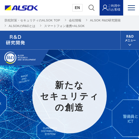
ご利用中
EN
のお客様
防犯対策・セキュリティのALSOK TOP
会社情報
ALSOK R&D研究開発
ALSOKのR&Dとは
スマートフォン連携×ALSOK
新たな
セキュリティ
の創造