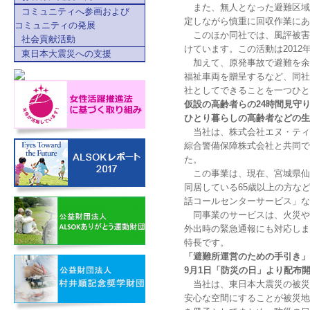
また、無人となった避難区域
コミュニティへ参画および
定しながら慎重に回収作業にあ
コミュニティの発展
このほか同社では、風評被害
社会貢献活動
けています。この活動は201
東日本大震災への支援
加えて、原発事故で避難を余
福祉車両を贈呈するなど、同社
社としてできることを一つひと
仮設の高齢者らの24時間見守り
ひとり暮らしの高齢者などの生
当社は、株式会社エヌ・ティ・
綜合警備保障株式会社と共同で
た。
この事業は、現在、宮城県仙
同居している65歳以上の方な
話コールセンターサービス」な
同事業のサービスは、火災や
外出時の緊急通報にも対応しま
特長です。
「避難所運営のための手引き」
9月1日「防災の日」より配布
当社は、東日本大震災の被災
安心な空間にすることが被災地