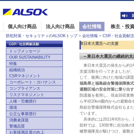
個人向け商品
法人向け商品
会社情報
株主・投
防犯対策・セキュリティのALSOKトップ
>
会社情報
>
CSR・社会貢献
東日本大震災への支援
トップメッセージ
～東日本大震災の継続的支
OUR SUSTAINABILITY
特集
東日本大震災の発生から約1
組織統治
支援活動を行ってきましたが、
CSRマネジメント
じて、復興に向けた地域の課題
コーポレート・ガバナンス
福島県と福島綜合警備保障株式
コンプライアンス
避難区域の安全対策に乗り出す
リスクマネジメント
防護服を着用し、現金回収業務
人権・労働慣行
ら半径20km圏内からの避難
島綜合警備保障株式会社もまた
環境
ています。
公正な事業慣行
具体的には2011年8月から
消費者課題
舘村では、130世帯に自治体
警備品質
械警備隊員が駆けつけ、避難さ
お客様満足度の向上