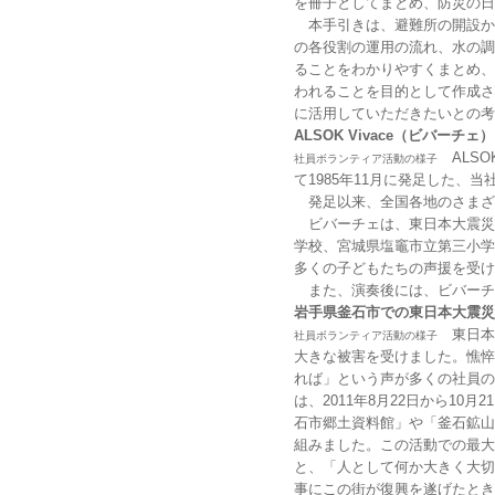
を冊子としてまとめ、防災の日と
本手引きは、避難所の開設か
の各役割の運用の流れ、水の調
ることをわかりやすくまとめ、
われることを目的として作成さ
に活用していただきたいとの考
ALSOK Vivace（ビバーチ
ALSO
社員ボランティア活動の様子
て1985年11月に発足した、
発足以来、全国各地のさまざ
ビバーチェは、東日本大震災の
学校、宮城県塩竈市立第三小学
多くの子どもたちの声援を受け
また、演奏後には、ビバーチ
岩手県釜石市での東日本大震災
東日本
社員ボランティア活動の様子
大きな被害を受けました。憔悴
れば」という声が多くの社員の
は、2011年8月22日から1
石市郷土資料館」や「釜石鉱山
組みました。この活動での最大
と、「人として何か大きく大切
事にこの街が復興を遂げたとき