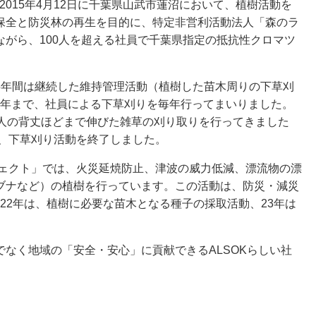
2015年4月12日に千葉県山武市蓮沼において、植樹活動を
保全と防災林の再生を目的に、特定非営利活動法人「森のラ
がら、100人を超える社員で千葉県指定の抵抗性クロマツ
年間は継続した維持管理活動（植樹した苗木周りの下草刈
18年まで、社員による下草刈りを毎年行ってまいりました。
大人の背丈ほどまで伸びた雑草の刈り取りを行ってきました
年、下草刈り活動を終了しました。
ジェクト」では、火災延焼防止、津波の威力低減、漂流物の漂
ブナなど）の植樹を行っています。この活動は、防災・減災
022年は、植樹に必要な苗木となる種子の採取活動、23年は
なく地域の「安全・安心」に貢献できるALSOKらしい社