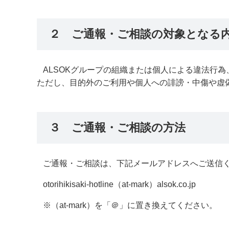
２ ご通報・ご相談の対象となる
ALSOKグループの組織または個人による違法行
ただし、目的外のご利用や個人への誹謗・中傷や虚
３ ご通報・ご相談の方法
ご通報・ご相談は、下記メールアドレスへご送信
otorihikisaki-hotline（at-mark）alsok.co.jp
※（at-mark）を「＠」に置き換えてください。