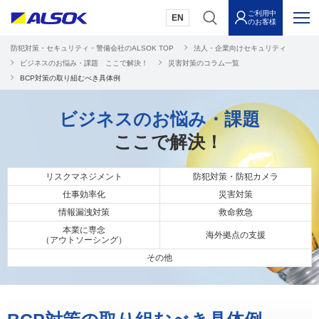
ご利用中
EN
のお客様
防犯対策・セキュリティ・警備会社のALSOK TOP
法人・企業向けセキュリティ
ビジネスのお悩み・課題 ここで解決！
災害対策のコラム一覧
BCP対策の取り組むべき具体例
ビジネスのお悩み・課題
ここで解決！
リスクマネジメント
防犯対策・防犯カメラ
仕事効率化
災害対策
情報漏洩対策
救命救急
本業に専念
海外拠点の支援
（アウトソーシング）
その他