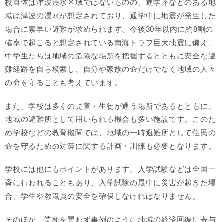
校自体は津波浸水区域ではないものの、通学路などのある地
域は津波の浸水が想定されており、通学中に地震が発生した
場合に素早い避難が求められます。今後30年以内に約8割の
確率で起こると想定されている南海トラフ巨大地震に備え、
中学生たちは地域の危険な場所を把握するとともに安全な避
難経路を自ら模索し、自分や家族の命だけでなく地域の人々
の命を守ることも考えています。
また、学校は多くの児童・生徒が通う場所であるとともに、
地域の避難所として用いられる機会も多い施設です。このた
め学校などの教育機関では、地域の一時避難所として住民の
命を守るための対策に関する計画・訓練も必要となります。
学校には他にもポイントがあります。入学試験などは全国一
斉に行われることもあり、入学試験の最中に災害が起きた場
合、学生や教職員の安全を確保しなければなりません。
そのほか、業種を問わず事例のように地域の経済回復に寄与