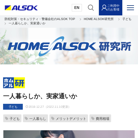
ご利用中
EN
のお客様
防犯対策・セキュリティ・警備会社のALSOK TOP
HOME ALSOK研究所
子ども
一人暮らしか、実家通いか
一人暮らしか、実家通いか
子ども
2019.12.27（2022.11.10更新）
子ども
一人暮らし
メリットデメリット
費用相場