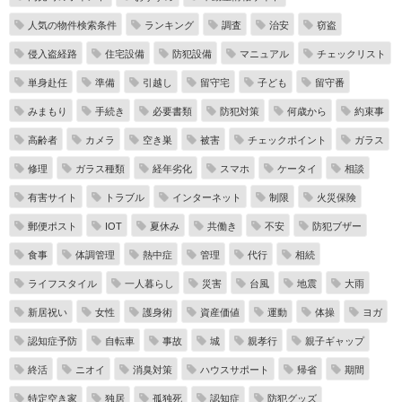
人気の物件検索条件
ランキング
調査
治安
窃盗
侵入盗経路
住宅設備
防犯設備
マニュアル
チェックリスト
単身赴任
準備
引越し
留守宅
子ども
留守番
みまもり
手続き
必要書類
防犯対策
何歳から
約束事
高齢者
カメラ
空き巣
被害
チェックポイント
ガラス
修理
ガラス種類
経年劣化
スマホ
ケータイ
相談
有害サイト
トラブル
インターネット
制限
火災保険
郵便ポスト
IOT
夏休み
共働き
不安
防犯ブザー
食事
体調管理
熱中症
管理
代行
相続
ライフスタイル
一人暮らし
災害
台風
地震
大雨
新居祝い
女性
護身術
資産価値
運動
体操
ヨガ
認知症予防
自転車
事故
城
親孝行
親子ギャップ
終活
ニオイ
消臭対策
ハウスサポート
帰省
期間
特定空き家
独居
孤独死
認知症
防犯グッズ