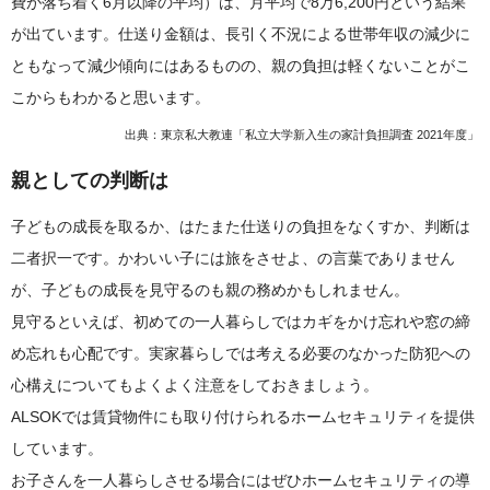
費が落ち着く6月以降の平均）は、月平均で8万6,200円という結果
が出ています。仕送り金額は、長引く不況による世帯年収の減少に
ともなって減少傾向にはあるものの、親の負担は軽くないことがこ
こからもわかると思います。
出典：東京私大教連「私立大学新入生の家計負担調査 2021年度」
親としての判断は
子どもの成長を取るか、はたまた仕送りの負担をなくすか、判断は
二者択一です。かわいい子には旅をさせよ、の言葉でありません
が、子どもの成長を見守るのも親の務めかもしれません。
見守るといえば、初めての一人暮らしではカギをかけ忘れや窓の締
め忘れも心配です。実家暮らしでは考える必要のなかった防犯への
心構えについてもよくよく注意をしておきましょう。
ALSOKでは賃貸物件にも取り付けられるホームセキュリティを提供
しています。
お子さんを一人暮らしさせる場合にはぜひホームセキュリティの導