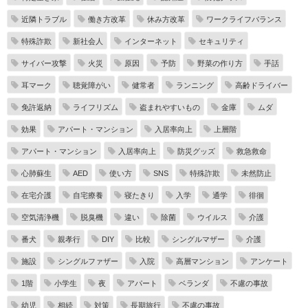
近隣トラブル
働き方改革
休み方改革
ワークライフバランス
特殊詐欺
新社会人
インターネット
セキュリティ
サイバー攻撃
火災
原因
予防
野菜の作り方
手話
耳マーク
聴覚障がい
健常者
ランニング
高齢ドライバー
免許返納
ライフリズム
盗まれやすいもの
金庫
ムダ
効果
アパート・マンション
入居率向上
上層階
アパート・マンション
入居率向上
防災グッズ
救急救命
心肺蘇生
AED
使い方
SNS
特殊詐欺
未然防止
在宅介護
自宅療養
寝たきり
入学
通学
徘徊
空気清浄機
脱臭機
違い
除菌
ウイルス
介護
番犬
親孝行
DIY
比較
シングルマザー
介護
施設
シングルファザー
入院
高層マンション
アンケート
1階
小学生
夜
アパート
ベランダ
不慮の事故
幼児
相続
対策
長期旅行
不慮の事故