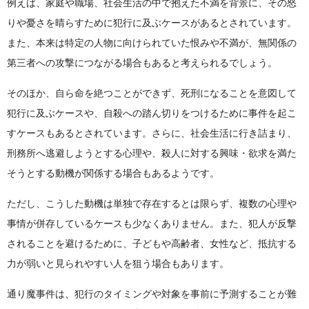
例えば、家庭や職場、社会生活の中で抱えた不満を背景に、その怒
りや憂さを晴らすために犯行に及ぶケースがあるとされています。
また、本来は特定の人物に向けられていた恨みや不満が、無関係の
第三者への攻撃につながる場合もあると考えられるでしょう。
そのほか、自ら命を絶つことができず、死刑になることを意図して
犯行に及ぶケースや、自殺への踏ん切りをつけるために事件を起こ
すケースもあるとされています。さらに、社会生活に行き詰まり、
刑務所へ逃避しようとする心理や、殺人に対する興味・欲求を満た
そうとする動機が関係する場合もあるようです。
ただし、こうした動機は単独で存在するとは限らず、複数の心理や
事情が併存しているケースも少なくありません。また、犯人が反撃
されることを避けるために、子どもや高齢者、女性など、抵抗する
力が弱いと見られやすい人を狙う場合もあります。
通り魔事件は、犯行のタイミングや対象を事前に予測することが難