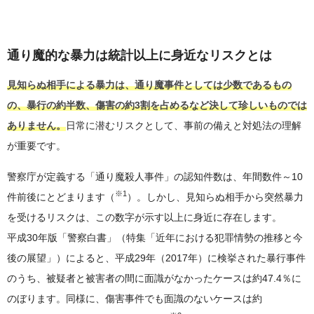
通り魔的な暴力は統計以上に身近なリスクとは
見知らぬ相手による暴力は、通り魔事件としては少数であるもの
の、暴行の約半数、傷害の約3割を占めるなど決して珍しいものでは
ありません。
日常に潜むリスクとして、事前の備えと対処法の理解
が重要です。
警察庁が定義する「通り魔殺人事件」の認知件数は、年間数件～10
※1
件前後にとどまります（
）。しかし、見知らぬ相手から突然暴力
を受けるリスクは、この数字が示す以上に身近に存在します。
平成30年版「警察白書」（特集「近年における犯罪情勢の推移と今
後の展望」）によると、平成29年（2017年）に検挙された暴行事件
のうち、被疑者と被害者の間に面識がなかったケースは約47.4％に
のぼります。同様に、傷害事件でも面識のないケースは約