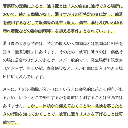
警察庁の定義によると、通り魔とは「人の自由に通行できる場所に
おいて、確たる動機がなく、通りすがりの不特定の者に対し、凶器
を使用するなどして殺傷等の危害（殺人、傷害、暴行及びいわゆる
晴れ着魔などの器物損壊等）を加える事件」とされています。
通り魔の大きな特徴は、特定の恨みや人間関係とは無関係に相手を
狙う「無差別性」にあります。そのため、被害に遭うのは、偶然そ
の場に居合わせた人であるケースが一般的です。発生場所も限定さ
れておらず、路上や駅、商業施設など、人が自由に出入りできる場
所に広く及んでいます。
さらに、犯行の動機が分かりにくいうえに突発的に起こる傾向があ
るため、いつ・どこで発生するかを事前に予測することは容易では
ありません。
しかし、日頃から備えておくことや、危険を感じたと
きの行動を知っておくことで、被害に遭うリスクを下げることは可
能です。