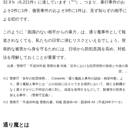
※2
32.9％（6,221件）に達しています（
）。つまり、暴行事件のお
よそ2件に1件、傷害事件のおよそ3件に1件は、見ず知らずの相手に
よる犯行です。
このように「面識のない相手からの暴力」は、通り魔事件として報
道されなくても、私たちの日常に潜むリスクといえるでしょう。突
発的な被害から身を守るためには、日頃から防犯意識を高め、対処
法を理解しておくことが重要です。
出典：
警察庁「平成30年版 警察白書 特集「近年における犯罪情勢の推移と今後の展
望」」
※1
警察庁「各年の犯罪情勢」、CrimeInfo「通り魔殺人事件の認知・検挙件数」よ
り。通り魔殺人事件とは「人の自由に出入りできる場所において、確たる動機が
なく通りすがりに不特定の者に対し、凶器を使用するなどして、殺傷等の危害を
加える事件」（警察庁定義）。
※2
警察庁「平成30年版 警察白書」特集 図表特-42・図表特-43（平成29年データ）
通り魔とは