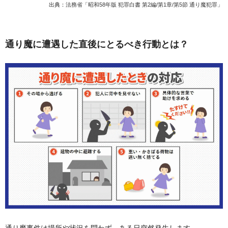
出典：
法務省「昭和58年版 犯罪白書 第2編/第1章/第5節 通り魔犯罪」
通り魔に遭遇した直後にとるべき行動とは？