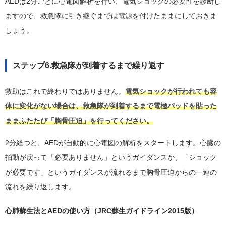
AEDは2分ごとに心電図解析を行い、電気ショックの必要性を診断し
ますので、救急隊に引き継ぐまでは電源を付けたままにしておきま
しょう。
ステップ6.救急隊が到着するまで繰り返す
救助はこれで終わりではありません。
電気ショックが行われても容
体に変化がない場合は、救急隊が到着するまで電極パッドを貼った
ままふたたび「胸骨圧迫」を行ってください。
2分経つと、AEDが自動的に心電図の解析をスタートします。心臓の
拍動が戻って「必要ありません」というガイダンスか、「ショック
が必要です」というガイダンスが流れるまで胸骨圧迫からの一連の
流れを繰り返します。
心肺蘇生法とAEDの使い方（JRC蘇生ガイドライン2015版）