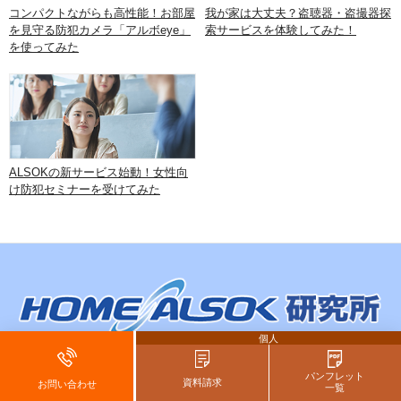
コンパクトながらも高性能！お部屋
我が家は大丈夫？盗聴器・盗撮器探
を見守る防犯カメラ「アルボeye」
索サービスを体験してみた！
を使ってみた
ALSOKの新サービス始動！女性向
け防犯セミナーを受けてみた
個人
パンフレット
住み替え
新築
リフォーム
資産価値
賃貸
治安
住宅設備
資料請求
お問い合わせ
一覧