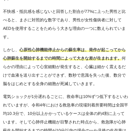
不快感・抵抗感を感じないと回答した割合が77%に上った男性と比
べると、まさに対照的な数字であり、男性が女性傷病者に対して
AEDを使用することをためらう大きな理由の一つに数えられていま
す。
しかし、
心原性心肺機能停止からの蘇生率は、発作が起こってから
心肺蘇生を開始するまでの時間によって大きな差が生まれます。
何
らかの理由によって心室細動が発生すると、心臓は細かく震えるだ
けで血液を送り出すことができず、数秒で意識を失った後、数分で
脳をはじめとする全身の細胞が死滅していきます。
電気ショックが1分遅れるごとに、救命率は10%ずつ低下するといわ
れていますが、令和4年における救急車の現場到着所要時間は全国平
均10.3分で、10分以上かかっているケースは全体の約4割に上って
います。そして心肺停止機能が目撃された時点から、救急隊が心肺
蘇生を開始するまでの時間が10分以内の場合の一か月後の生存率は