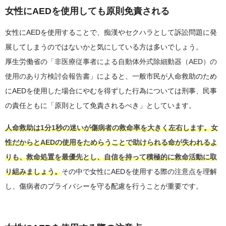
女性にAEDを使用しても原則免責される
女性にAEDを使用することで、痴漢やセクハラとして訴訟問題に発
展してしまうのではないかと気にしている方は多いでしょう。
厚生労働省の
「非医療従事者による自動体外式除細動器（AED）の
使用のあり方検討会報告書」
によると、一般市民が人命救助のため
にAEDを使用した場合にやむを得ずした行為については刑事、民事
の責任ともに「原則として免責されるべき」としています。
人命救助は1分1秒の迷いが傷病者の救命率を大きく左右します。女
性だからとAEDの使用をためらうことで助けられる命が失われるよ
りも、救命処置を最優先とし、自信を持って積極的に救命活動に取
り組みましょう。
その中で女性にAEDを使用する際の注意点を理解
し、傷病者のプライバシーを守る配慮を行うことが重要です。