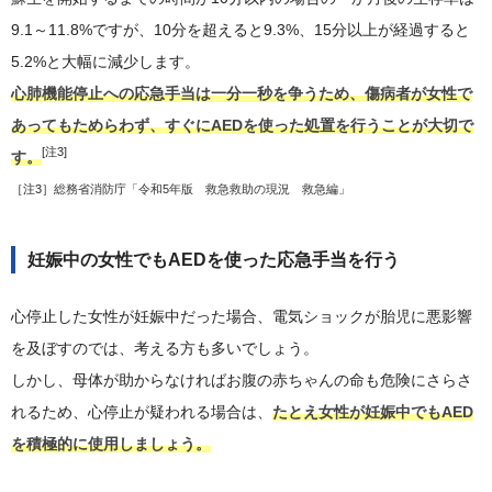
9.1～11.8%ですが、10分を超えると9.3%、15分以上が経過すると
5.2%と大幅に減少します。
心肺機能停止への応急手当は一分一秒を争うため、傷病者が女性で
あってもためらわず、すぐにAEDを使った処置を行うことが大切で
[注3]
す。
［注3］
総務省消防庁「令和5年版 救急救助の現況 救急編」
妊娠中の女性でもAEDを使った応急手当を行う
心停止した女性が妊娠中だった場合、電気ショックが胎児に悪影響
を及ぼすのでは、考える方も多いでしょう。
しかし、母体が助からなければお腹の赤ちゃんの命も危険にさらさ
れるため、心停止が疑われる場合は、
たとえ女性が妊娠中でもAED
を積極的に使用しましょう。