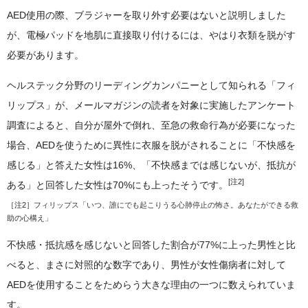
AED使用の際、ブラジャーを取り外す必要はないと説明しました
が、電極パッドを地肌に直接取り付けるには、やはり衣類を脱がす
必要があります。
ヘルステック分野のリーディングカンパニーとして知られる「フィ
リップス」が、メールマガジンの読者を対象に実施したアンケート
調査によると、自分が屋外で倒れ、至急の救命行為が必要になった
場合、AEDを使うために異性に衣服を脱がされることに「不快感を
感じる」と答えた女性は16%、「不快感までは感じないが、抵抗が
[注2]
ある」と回答した女性は70%にも上ったそうです。
［注2］
フィリップス「いつ、誰にでも起こりうる心肺停止の怖さ。あなたができる救
助の心構え」
不快感・抵抗感を感じないと回答した割合が77%に上った男性と比
べると、まさに対照的な数字であり、男性が女性傷病者に対して
AEDを使用することをためらう大きな理由の一つに数えられていま
す。