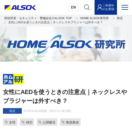
ご利用中
EN
のお客様
防犯対策・セキュリティ・警備会社のALSOK TOP
HOME ALSOK研究所
防災
女性にAEDを使うときの注意点｜ネックレスやブラジャーは外すべき？
女性にAEDを使うときの注意点｜ネックレスや
ブラジャーは外すべき？
防災
2024.08.28更新（2020.11.06公開）
女性
AED
心肺蘇生
救急救命