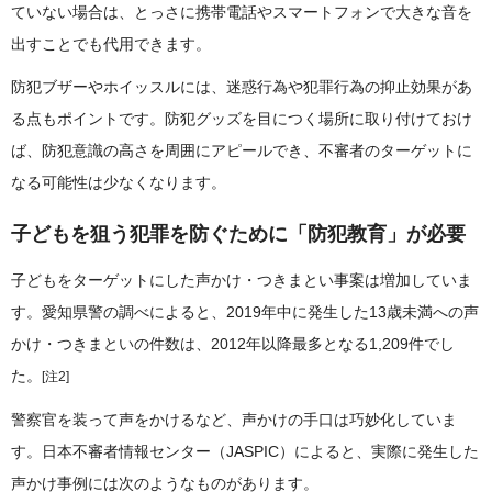
ていない場合は、とっさに携帯電話やスマートフォンで大きな音を
出すことでも代用できます。
防犯ブザーやホイッスルには、迷惑行為や犯罪行為の抑止効果があ
る点もポイントです。防犯グッズを目につく場所に取り付けておけ
ば、防犯意識の高さを周囲にアピールでき、不審者のターゲットに
なる可能性は少なくなります。
子どもを狙う犯罪を防ぐために「防犯教育」が必要
子どもをターゲットにした声かけ・つきまとい事案は増加していま
す。愛知県警の調べによると、2019年中に発生した13歳未満への声
かけ・つきまといの件数は、2012年以降最多となる1,209件でし
た。
[注2]
警察官を装って声をかけるなど、声かけの手口は巧妙化していま
す。日本不審者情報センター（JASPIC）によると、実際に発生した
声かけ事例には次のようなものがあります。