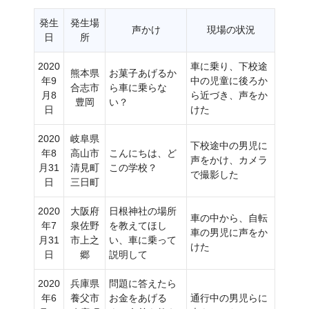
発生
発生場
声かけ
現場の状況
日
所
2020
車に乗り、下校途
熊本県
お菓子あげるか
年9
中の児童に後ろか
合志市
ら車に乗らな
月8
ら近づき、声をか
豊岡
い？
日
けた
2020
岐阜県
下校途中の男児に
年8
高山市
こんにちは、ど
声をかけ、カメラ
月31
清見町
この学校？
で撮影した
日
三日町
2020
大阪府
日根神社の場所
車の中から、自転
年7
泉佐野
を教えてほし
車の男児に声をか
月31
市上之
い、車に乗って
けた
日
郷
説明して
2020
兵庫県
問題に答えたら
年6
養父市
お金をあげる
通行中の男児らに