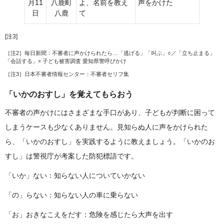
月11
八鹿町
よ、名前を教え
声をかけた
日
八鹿
て
[注3]
［注2］
毎日新聞：不審者に声かけられたら…「逃げる」「叫ぶ」○／「立ち止まる」
「会話する」× 子ども被害調査 愛知県警呼びかけ
［注3］
日本不審者情報センター：不審者セリフ集
「いかのおすし」を覚えてもらおう
不審者の声かけにはさまざまな手口があり、子どもが判断に困って
しまうケースも少なくありません。見知らぬ人に声をかけられた
ら、「いかのおすし」を実践するように教えましょう。「いかのお
すし」は警視庁が考案した防犯標語です。
「いか」ない：知らない人についていかない
「の」らない：知らない人の車に乗らない
「お」おきなこえをだす：危険を感じたら大声を出す