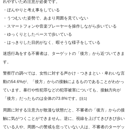
れやすいため注意が必要です。
ぼんやりと考え事をしている
うつむいた姿勢で、あまり周囲を見ていない
スマートフォンや音楽プレーヤーを操作しながら歩いている
ゆっくりとしたペースで歩いている
はっきりした目的がなく、暇そうな様子をしている
迷惑行為をする不審者は、ターゲットの「後方」から近づいてきま
す。
警察庁の調べでは、女性に対する声かけ・つきまとい・卑わいな言
動の54.6%が、「後方」からの接触によるものであることがわかっ
ています。暴行や性犯罪などの犯罪被害についても、接触方向が
「後方」だったものは全体の73.8%です。
[注1]
周囲に対する注意力が散漫な状態だと、不審者の「後方」からの接
触に気がつくことができません。逆に、視線を上げてきびきび歩い
ている人や、周囲への警戒を怠っていない人は、不審者のターゲッ