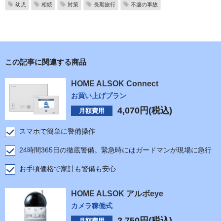
幼児
相続
対策
長期旅行
不慮の事故
この記事に関連する商品
HOME ALSOK Connect
お買い上げプラン
4,070
円(税込)
月額費用
スマホで簡単に警備操作
24時間365日の徹底警備。緊急時にはガードマンが現場に急行
お手頃価格で家計も警備も安心
HOME ALSOK アルボeye
カメラ稼働式
2,750
円(税込)
月額費用