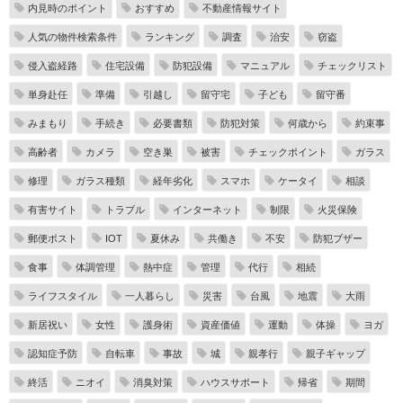
内見時のポイント
おすすめ
不動産情報サイト
人気の物件検索条件
ランキング
調査
治安
窃盗
侵入盗経路
住宅設備
防犯設備
マニュアル
チェックリスト
単身赴任
準備
引越し
留守宅
子ども
留守番
みまもり
手続き
必要書類
防犯対策
何歳から
約束事
高齢者
カメラ
空き巣
被害
チェックポイント
ガラス
修理
ガラス種類
経年劣化
スマホ
ケータイ
相談
有害サイト
トラブル
インターネット
制限
火災保険
郵便ポスト
IOT
夏休み
共働き
不安
防犯ブザー
食事
体調管理
熱中症
管理
代行
相続
ライフスタイル
一人暮らし
災害
台風
地震
大雨
新居祝い
女性
護身術
資産価値
運動
体操
ヨガ
認知症予防
自転車
事故
城
親孝行
親子ギャップ
終活
ニオイ
消臭対策
ハウスサポート
帰省
期間