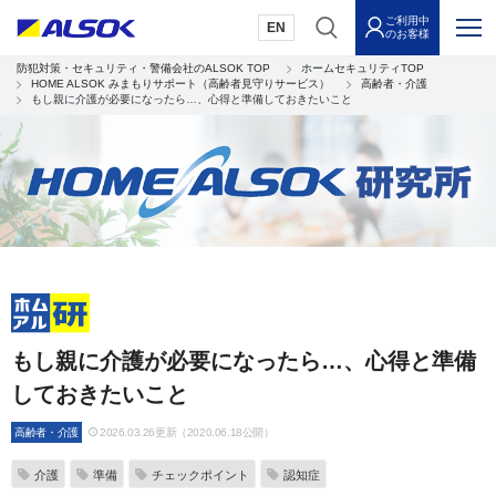
ご利用中
EN
のお客様
防犯対策・セキュリティ・警備会社のALSOK TOP
ホームセキュリティTOP
HOME ALSOK みまもりサポート（高齢者見守りサービス）
高齢者・介護
もし親に介護が必要になったら…、心得と準備しておきたいこと
もし親に介護が必要になったら…、心得と準備
しておきたいこと
高齢者・介護
2026.03.26更新（2020.06.18公開）
介護
準備
チェックポイント
認知症