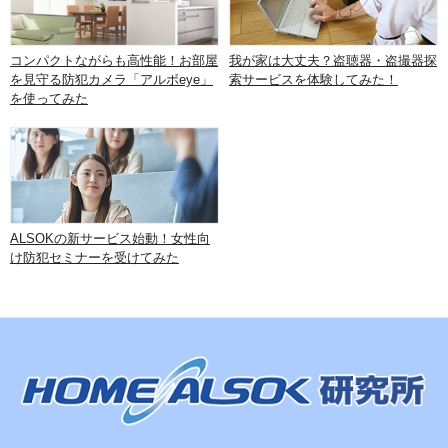
コンパクトながらも高性能！お部屋
我が家は大丈夫？盗聴器・盗撮器探
を見守る防犯カメラ「アルボeye」
索サービスを体験してみた！
を使ってみた
ALSOKの新サービス始動！女性向
け防犯セミナーを受けてみた