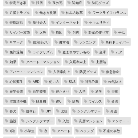
特定空き家
独居
孤独死
認知症
防犯グッズ
近隣トラブル
働き方改革
休み方改革
ワークライフバランス
特殊詐欺
新社会人
インターネット
セキュリティ
サイバー攻撃
火災
原因
予防
野菜の作り方
手話
耳マーク
聴覚障がい
健常者
ランニング
高齢ドライバー
免許返納
ライフリズム
盗まれやすいもの
金庫
ムダ
効果
アパート・マンション
入居率向上
上層階
アパート・マンション
入居率向上
防災グッズ
救急救命
心肺蘇生
AED
使い方
SNS
特殊詐欺
未然防止
在宅介護
自宅療養
寝たきり
入学
通学
徘徊
空気清浄機
脱臭機
違い
除菌
ウイルス
介護
番犬
親孝行
DIY
比較
シングルマザー
介護
施設
シングルファザー
入院
高層マンション
アンケート
1階
小学生
夜
アパート
ベランダ
不慮の事故