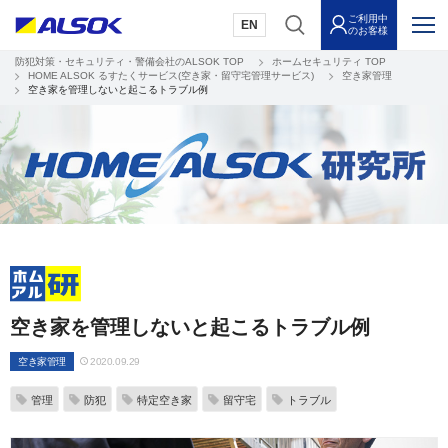
ご利用中
EN
のお客様
防犯対策・セキュリティ・警備会社のALSOK TOP
ホームセキュリティ TOP
HOME ALSOK るすたくサービス(空き家・留守宅管理サービス)
空き家管理
空き家を管理しないと起こるトラブル例
空き家を管理しないと起こるトラブル例
空き家管理
2020.09.29
管理
防犯
特定空き家
留守宅
トラブル