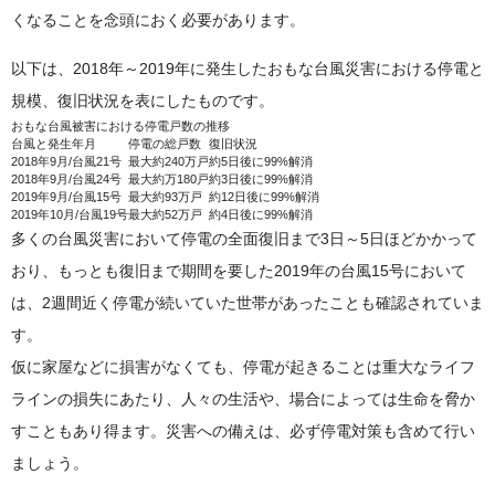
くなることを念頭におく必要があります。
以下は、2018年～2019年に発生したおもな台風災害における停電と
規模、復旧状況を表にしたものです。
おもな台風被害における停電戸数の推移
台風と発生年月
停電の総戸数
復旧状況
2018年9月/台風21号
最大約240万戸
約5日後に99%解消
2018年9月/台風24号
最大約万180戸
約3日後に99%解消
2019年9月/台風15号
最大約93万戸
約12日後に99%解消
2019年10月/台風19号
最大約52万戸
約4日後に99%解消
多くの台風災害において停電の全面復旧まで3日～5日ほどかかって
おり、もっとも復旧まで期間を要した2019年の台風15号において
は、2週間近く停電が続いていた世帯があったことも確認されていま
す。
仮に家屋などに損害がなくても、停電が起きることは重大なライフ
ラインの損失にあたり、人々の生活や、場合によっては生命を脅か
すこともあり得ます。災害への備えは、必ず停電対策も含めて行い
ましょう。