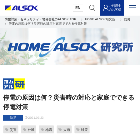
ご利用中
EN
のお客様
防犯対策・セキュリティ・警備会社のALSOK TOP
HOME ALSOK研究所
防災
停電の原因は何？災害時の対応と家庭でできる停電対策
停電の原因は何？災害時の対応と家庭でできる
停電対策
防災
2021.03.23
災害
台風
地震
大雨
対策