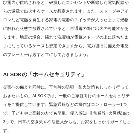
び電力が供給されると、破損したコンセントや断線した電気配線か
らの漏電で出火するケースが想定されます。また、ストーブやアイ
ロンなど電熱を発生する家電の電源のスイッチが入ったまま可燃物
に触れた状態で放置されていると、再通電の際に出火の可能性があ
ります。地震の場合、揺れで洗濯物が電気ストーブの上に落ちたま
まになっているケースも想定できますから、電力復旧に備え分電盤
のブレーカーは必ずオフにしておきましょう。
ALSOKの「ホームセキュリティ」
災害への備えと同時に、平常時の防犯・防火対策もしっかり行って
おきたいもの。ALSOKでは、一般のご家庭向けのホームセキュリテ
ィをご提供しています。緊急通報などの操作はコントローラー1つ
で、子どもやご高齢の方でも簡単。侵入感知+非常通報+火災感知の
3つで、日常の空き巣や不法侵入からも、お家をしっかりガードしま
す。