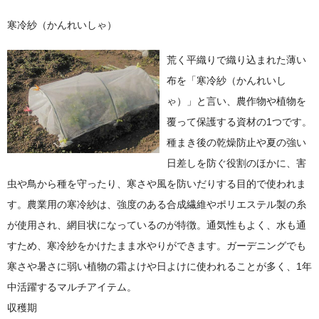
寒冷紗（かんれいしゃ）
荒く平織りで織り込まれた薄い
布を「寒冷紗（かんれいし
ゃ）」と言い、農作物や植物を
覆って保護する資材の1つです。
種まき後の乾燥防止や夏の強い
日差しを防ぐ役割のほかに、害
虫や鳥から種を守ったり、寒さや風を防いだりする目的で使われま
す。農業用の寒冷紗は、強度のある合成繊維やポリエステル製の糸
が使用され、網目状になっているのが特徴。通気性もよく、水も通
すため、寒冷紗をかけたまま水やりができます。ガーデニングでも
寒さや暑さに弱い植物の霜よけや日よけに使われることが多く、1年
中活躍するマルチアイテム。
収穫期