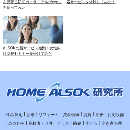
を見守る防犯カメラ「アルボeye」
索サービスを体験してみた！
を使ってみた
ALSOKの新サービス始動！女性向
け防犯セミナーを受けてみた
住み替え
新築
リフォーム
資産価値
賃貸
治安
住宅設備
単身赴任
高齢者・介護
ガラス
防犯
子ども
空き家管理