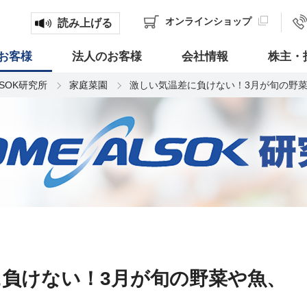
オンライン
ショップ
読み上げる
お客様
法人のお客様
会社情報
株主・
LSOK研究所
家庭菜園
激しい気温差に負けない！3月が旬の野
負けない！3月が旬の野菜や魚、
う