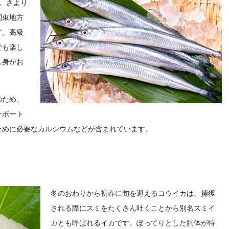
。さより
関東地方
す。高級
でも楽し
し身がお
のため、
サポート
ために必要なカルシウムなどが含まれています。
冬のおわりから初春に旬を迎えるコウイカは、捕獲
される際にスミをたくさん吐くことから別名スミイ
カとも呼ばれるイカです。ぽってりとした胴体が特