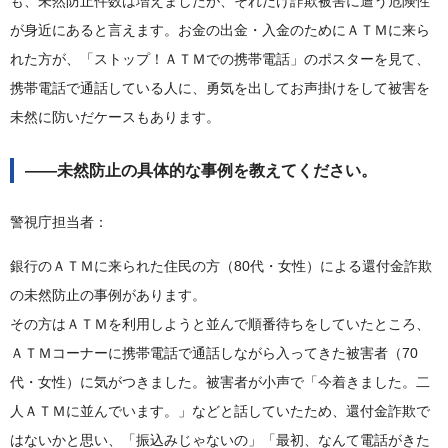
も、未然防止件数は増えましたが、それだけ詐欺被害に遭う危険性
が身近にあると言えます。お金の出金・入金のためにＡＴＭに来ら
れた方が、「ストップ！ＡＴＭでの携帯電話」のポスターを見て、
携帯電話で通話している人に、勇気を出してお声掛けをして被害を
未然に防いだケースもあります。
――未然防止の具体的な事例を教えてください。
警視庁担当者：
銀行のＡＴＭに来られた住民の方（80代・女性）による還付金詐欺
の未然防止の事例があります。
その方はＡＴＭを利用しようと並んで順番待ちをしていたところ、
ＡＴＭコーナーに携帯電話で通話しながら入ってきた被害者（70
代・女性）に気がつきました。被害者が小声で「今着きました。二
人ＡＴＭに並んでいます。」などと話していたため、還付金詐欺で
はないかと思い、「振込みじゃないの」「最初、なんて電話がきた