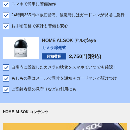
スマホで簡単に警備操作
24時間365日の徹底警備。緊急時にはガードマンが現場に急行
お手頃価格で家計も警備も安心
HOME ALSOK アルボeye
カメラ稼働式
2,750
円(税込)
月額費用
自宅内に設置したカメラの映像をスマホでいつでも確認！
もしもの際はメールで異常を通知＋ガードマンが駆けつけ
ご高齢者様の見守りなどの利用にも
HOME ALSOK コンテンツ