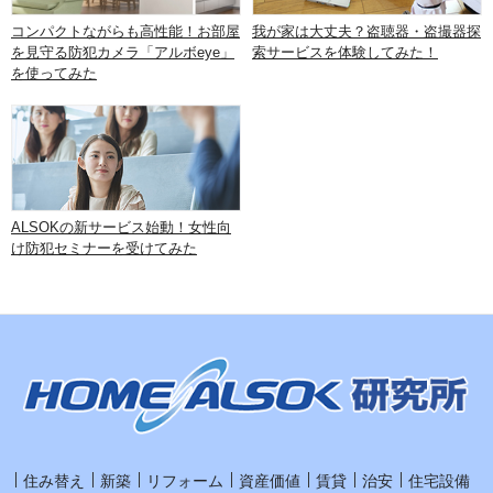
コンパクトながらも高性能！お部屋
我が家は大丈夫？盗聴器・盗撮器探
を見守る防犯カメラ「アルボeye」
索サービスを体験してみた！
を使ってみた
ALSOKの新サービス始動！女性向
け防犯セミナーを受けてみた
住み替え
新築
リフォーム
資産価値
賃貸
治安
住宅設備