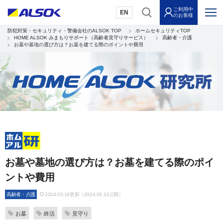
ご利用中
EN
のお客様
防犯対策・セキュリティ・警備会社のALSOK TOP
ホームセキュリティTOP
HOME ALSOK みまもりサポート（高齢者見守りサービス）
高齢者・介護
お墓や墓地の選び方は？お墓を建てる際のポイントや費用
お墓や墓地の選び方は？お墓を建てる際のポイ
ントや費用
高齢者・介護
2024.03.19更新（2024.03.13公開）
お墓
終活
見守り