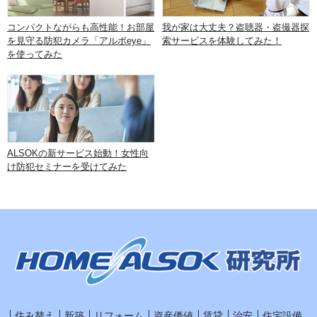
コンパクトながらも高性能！お部屋
我が家は大丈夫？盗聴器・盗撮器探
を見守る防犯カメラ「アルボeye」
索サービスを体験してみた！
を使ってみた
ALSOKの新サービス始動！女性向
け防犯セミナーを受けてみた
住み替え
新築
リフォーム
資産価値
賃貸
治安
住宅設備