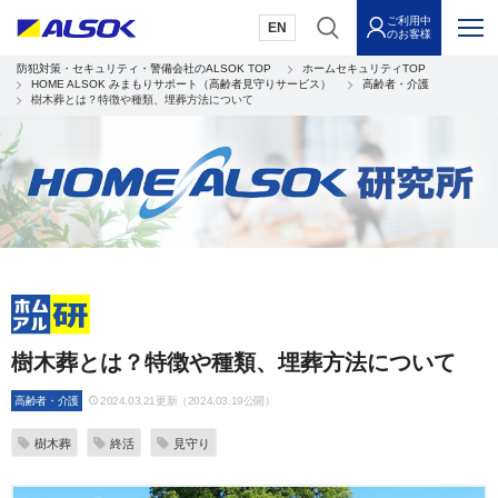
ご利用中
EN
のお客様
防犯対策・セキュリティ・警備会社のALSOK TOP
ホームセキュリティTOP
HOME ALSOK みまもりサポート（高齢者見守りサービス）
高齢者・介護
樹木葬とは？特徴や種類、埋葬方法について
樹木葬とは？特徴や種類、埋葬方法について
高齢者・介護
2024.03.21更新（2024.03.19公開）
樹木葬
終活
見守り