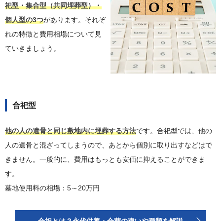
祀型・集合型（共同埋葬型）・
個人型の3つ
があります。それぞ
れの特徴と費用相場について見
ていきましょう。
合祀型
他の人の遺骨と同じ敷地内に埋葬する方法
です。合祀型では、他の
人の遺骨と混ざってしまうので、あとから個別に取り出すなどはで
きません。一般的に、費用はもっとも安価に抑えることができま
す。
墓地使用料の相場：5～20万円
合祀とは？永代供養・合葬の違いや種類を解説