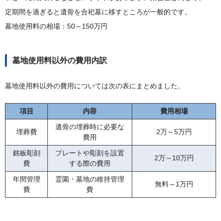
定期間を過ぎると遺骨を合祀墓に移すところが一般的です。
墓地使用料の相場：50～150万円
墓地使用料以外の費用内訳
墓地使用料以外の費用については次の表にまとめました。
項目
内容
費用相場
遺骨の埋葬時に必要な
埋葬費
2万～5万円
費用
銘板彫刻
プレートや彫刻を設置
2万～10万円
費
する際の費用
年間管理
霊園・墓地の維持管理
無料～1万円
費
費