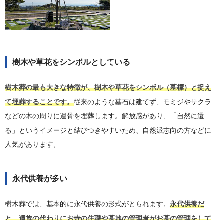
樹木や草花をシンボルとしている
樹木葬の最も大きな特徴が、樹木や草花をシンボル（墓標）と捉え
て埋葬することです。
従来のような墓石は建てず、モミジやサクラ
などの木の周りに遺骨を埋葬します。解放感があり、「自然に還
る」というイメージと結びつきやすいため、自然派志向の方などに
人気があります。
永代供養が多い
樹木葬では、基本的に永代供養の形式がとられます。
永代供養だ
と、遺族の代わりにお寺の住職や墓地の管理者がお墓の管理をして