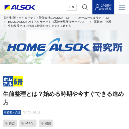
ご利用中
EN
のお客様
防犯対策・セキュリティ・警備会社のALSOK TOP
ホームセキュリティTOP
HOME ALSOK みまもりサポート（高齢者見守りサービス）
高齢者・介護
生前整理とは？始める時期や今すぐできる進め方
生前整理とは？始める時期や今すぐできる進め
方
高齢者・介護
2024.03.18
終活
子ども
相続