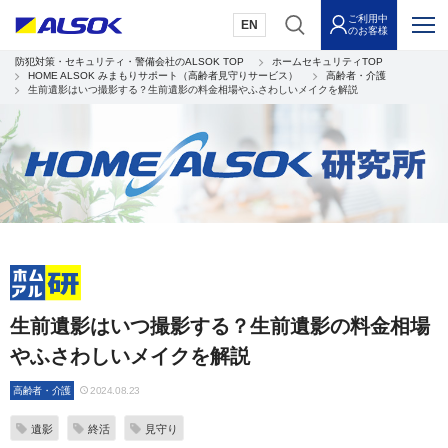
ご利用中
EN
のお客様
防犯対策・セキュリティ・警備会社のALSOK TOP
ホームセキュリティTOP
HOME ALSOK みまもりサポート（高齢者見守りサービス）
高齢者・介護
生前遺影はいつ撮影する？生前遺影の料金相場やふさわしいメイクを解説
生前遺影はいつ撮影する？生前遺影の料金相場
やふさわしいメイクを解説
高齢者・介護
2024.08.23
遺影
終活
見守り