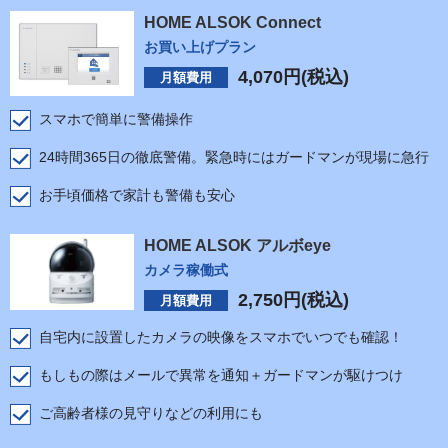
HOME ALSOK Connect
お買い上げプラン
4,070
円(税込)
月額費用
スマホで簡単に警備操作
24時間365日の徹底警備。緊急時にはガードマンが現場に急行
お手頃価格で家計も警備も安心
HOME ALSOK アルボeye
カメラ稼働式
2,750
円(税込)
月額費用
自宅内に設置したカメラの映像をスマホでいつでも確認！
もしもの際はメールで異常を通知＋ガードマンが駆けつけ
ご高齢者様の見守りなどの利用にも