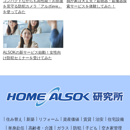
コンパクトながらも高性能！お部屋
我が家は大丈夫？盗聴器・盗撮器探
を見守る防犯カメラ「アルボeye」
索サービスを体験してみた！
を使ってみた
ALSOKの新サービス始動！女性向
け防犯セミナーを受けてみた
住み替え
新築
リフォーム
資産価値
賃貸
治安
住宅設備
単身赴任
高齢者・介護
ガラス
防犯
子ども
空き家管理