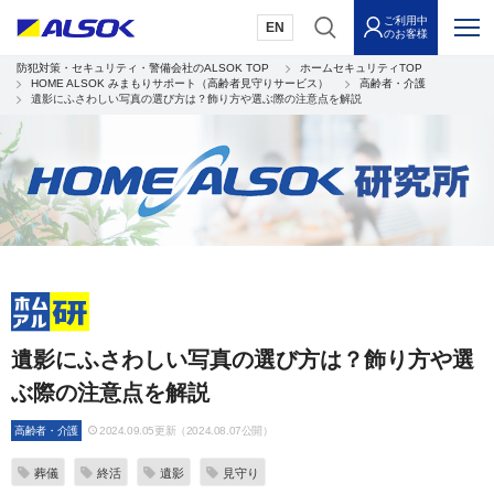
ご利用中
EN
のお客様
防犯対策・セキュリティ・警備会社のALSOK TOP
ホームセキュリティTOP
HOME ALSOK みまもりサポート（高齢者見守りサービス）
高齢者・介護
遺影にふさわしい写真の選び方は？飾り方や選ぶ際の注意点を解説
遺影にふさわしい写真の選び方は？飾り方や選
ぶ際の注意点を解説
高齢者・介護
2024.09.05更新（2024.08.07公開）
葬儀
終活
遺影
見守り