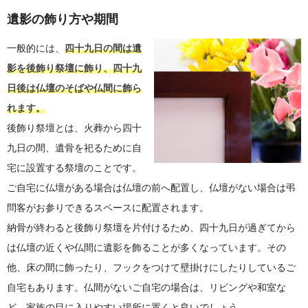
遺影の飾り方や期間
一般的には、
四十九日の間は遺
影を後飾り祭壇に飾り、四十九
日後は仏壇のそばや仏間に飾ら
れます。
後飾り祭壇とは、火葬から四十
九日の間、遺骨を祀るために自
宅に設置する祭壇のことです。
ご自宅に仏壇がある場合は仏壇の前へ配置し、仏壇がない場合は弔
問客がお参りできるスペースに配置されます。
納骨が終わると後飾り祭壇を片付けるため、四十九日が過ぎてから
は仏壇の近くや仏間に遺影を飾ることが多くなっています。その
他、床の間に飾ったり、フックをつけて壁掛けにしたりしているご
自宅もあります。仏間がないご自宅の場合は、リビングや和室な
ど、家族の目に入りやすい場所に置くと良いでしょう。