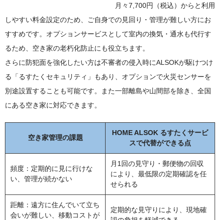
月々7,700円（税込）からと利用
しやすい料金設定のため、ご自身での見回り・管理が難しい方にお
すすめです。オプションサービスとして室内の換気・通水も代行す
るため、空き家の老朽化防止にも役立ちます。
さらに防犯面を強化したい方は不審者の侵入時にALSOKが駆けつけ
る「るすたくセキュリティ」もあり、オプションで火災センサーを
別途設置することも可能です。また一部離島や山間部を除き、全国
にある空き家に対応できます。
HOME ALSOK るすたくサービ
空き家管理の課題
スで代替ができる点
月1回の見守り・郵便物の回収
頻度：定期的に見に行けな
により、最低限の定期確認を任
い、管理が続かない
せられる
距離：遠方に住んでいて立ち
定期的な見守りにより、現地確
会いが難しい、移動コストが