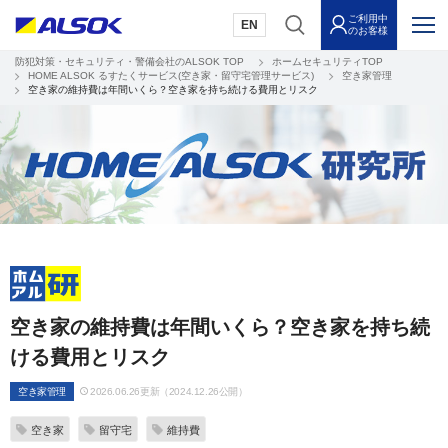
ご利用中
EN
のお客様
防犯対策・セキュリティ・警備会社のALSOK TOP
ホームセキュリティTOP
HOME ALSOK るすたくサービス(空き家・留守宅管理サービス)
空き家管理
空き家の維持費は年間いくら？空き家を持ち続ける費用とリスク
空き家の維持費は年間いくら？空き家を持ち続
ける費用とリスク
空き家管理
2026.06.26更新（2024.12.26公開）
空き家
留守宅
維持費