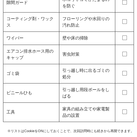
隙間ガード
を防ぐ
コーティング剤・ワック
フローリングや水回りの
ス
汚れ防止
ワイパー
壁や床の掃除
エアコン排水ホース用の
害虫対策
キャップ
引っ越し時に出るゴミの
ゴミ袋
処分
引っ越し用段ボールをし
ビニールひも
ばる
家具の組み立てや家電製
工具
品の設置
※リストはCookieをONにしておくことで、次回訪問時にも続きから再開できます。