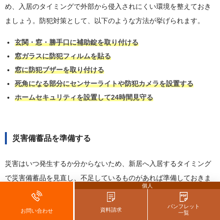
め、入居のタイミングで外部から侵入されにくい環境を整えておき
ましょう。防犯対策として、以下のような方法が挙げられます。
玄関・窓・勝手口に補助錠を取り付ける
窓ガラスに防犯フィルムを貼る
窓に防犯ブザーを取り付ける
死角になる部分にセンサーライトや防犯カメラを設置する
ホームセキュリティを設置して24時間見守る
災害備蓄品を準備する
災害はいつ発生するか分からないため、新居へ入居するタイミング
で災害備蓄品を見直し、不足しているものがあれば準備しておきま
個人
しょう。
水や非常食、懐中電灯、モバイルバッテリー、簡易トイレ
などを用意し、必要なときにすぐ取り出せる場所に保管しておくこ
パンフレット
資料請求
お問い合わせ
一覧