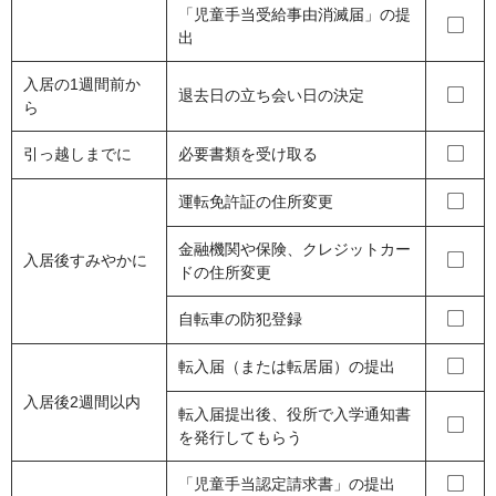
「児童手当受給事由消滅届」の提
出
入居の1週間前か
退去日の立ち会い日の決定
ら
引っ越しまでに
必要書類を受け取る
運転免許証の住所変更
金融機関や保険、クレジットカー
入居後すみやかに
ドの住所変更
自転車の防犯登録
転入届（または転居届）の提出
入居後2週間以内
転入届提出後、役所で入学通知書
を発行してもらう
「児童手当認定請求書」の提出