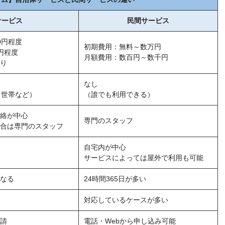
サービス
民間サービス
0円程度
初期費用：無料～数万円
0円程度
月額費用：数百円～数千円
り
なし
し世帯など）
（誰でも利用できる）
絡が中心
専門のスタッフ
合は専門のスタッフ
自宅内が中心
サービスによっては屋外で利用も可能
なる
24時間365日が多い
対応しているケースが多い
請
電話・Webから申し込み可能