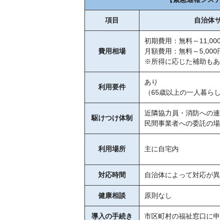
項目
自治体
初期費用：無料～11,00
費用相場
月額費用：無料～5,00
※所得に応じた補助もあ
あり
利用要件
（65歳以上の一人暮ら
近隣協力員・消防への連
駆けつけ体制
民間事業者への委託の場
利用場所
主に自宅内
対応時間
自治体によって対応が異
健康相談
原則なし
導入の手続き
市区町村の福祉窓口に申