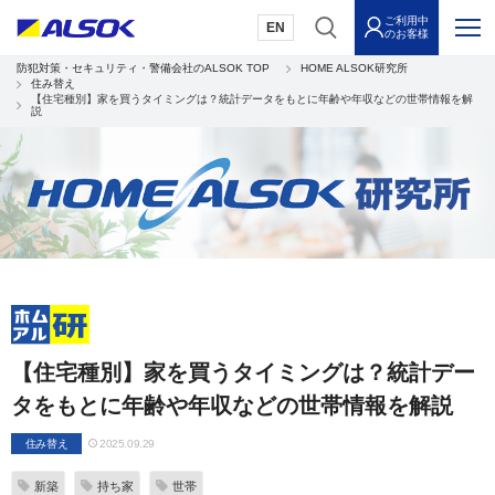
ご利用中
EN
のお客様
防犯対策・セキュリティ・警備会社のALSOK TOP
HOME ALSOK研究所
住み替え
【住宅種別】家を買うタイミングは？統計データをもとに年齢や年収などの世帯情報を解
説
【住宅種別】家を買うタイミングは？統計デー
タをもとに年齢や年収などの世帯情報を解説
住み替え
2025.09.29
新築
持ち家
世帯