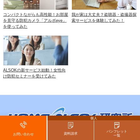
コンパクトながらも高性能！お部屋
我が家は大丈夫？盗聴器・盗撮器探
を見守る防犯カメラ「アルボeye」
索サービスを体験してみた！
を使ってみた
ALSOKの新サービス始動！女性向
け防犯セミナーを受けてみた
個人
パンフレット
資料請求
お問い合わせ
一覧