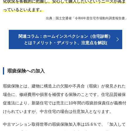
化状況を客観的に把握し、安心して購入したいというニーズが高ま
っているといえます。
出典：国土交通省「
令和6年度住宅市場動向調査報告書
」
関連コラム：ホームインスペクション（住宅診断）
とは？メリット・デメリット、注意点を解説(
瑕疵保険への加入
瑕疵保険とは、建物に構造上の欠陥や不具合（瑕疵）が発見された
場合に、修繕費用や損害を補償する保険のことです。住宅品質確保
促進法により、新築住宅では売主に10年間の瑕疵担保責任が義務付
けられていますが、中古住宅の場合は任意加入となります。
中古マンション取得世帯の瑕疵保険加入率は15.6％で、「加入して