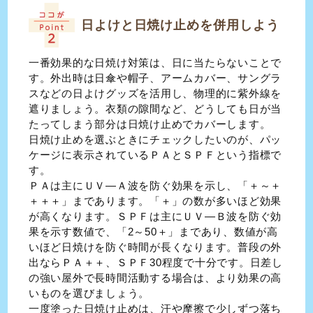
日よけと日焼け止めを併用しよう
一番効果的な日焼け対策は、日に当たらないことで
す。外出時は日傘や帽子、アームカバー、サングラ
スなどの日よけグッズを活用し、物理的に紫外線を
遮りましょう。衣類の隙間など、どうしても日が当
たってしまう部分は日焼け止めでカバーします。
日焼け止めを選ぶときにチェックしたいのが、パッ
ケージに表示されているＰＡとＳＰＦという指標で
す。
ＰＡは主にＵＶ―Ａ波を防ぐ効果を示し、「＋～＋
＋＋＋」まであります。「＋」の数が多いほど効果
が高くなります。ＳＰＦは主にＵＶ―Ｂ波を防ぐ効
果を示す数値で、「2～50＋」まであり、数値が高
いほど日焼けを防ぐ時間が長くなります。普段の外
出ならＰＡ＋＋、ＳＰＦ30程度で十分です。日差し
の強い屋外で長時間活動する場合は、より効果の高
いものを選びましょう。
一度塗った日焼け止めは、汗や摩擦で少しずつ落ち