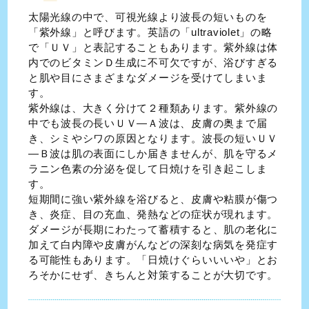
太陽光線の中で、可視光線より波長の短いものを
「紫外線」と呼びます。英語の「ultraviolet」の略
で「ＵＶ」と表記することもあります。紫外線は体
内でのビタミンＤ生成に不可欠ですが、浴びすぎる
と肌や目にさまざまなダメージを受けてしまいま
す。
紫外線は、大きく分けて２種類あります。紫外線の
中でも波長の長いＵＶ―Ａ波は、皮膚の奥まで届
き、シミやシワの原因となります。波長の短いＵＶ
―Ｂ波は肌の表面にしか届きませんが、肌を守るメ
ラニン色素の分泌を促して日焼けを引き起こしま
す。
短期間に強い紫外線を浴びると、皮膚や粘膜が傷つ
き、炎症、目の充血、発熱などの症状が現れます。
ダメージが長期にわたって蓄積すると、肌の老化に
加えて白内障や皮膚がんなどの深刻な病気を発症す
る可能性もあります。「日焼けぐらいいいや」とお
ろそかにせず、きちんと対策することが大切です。