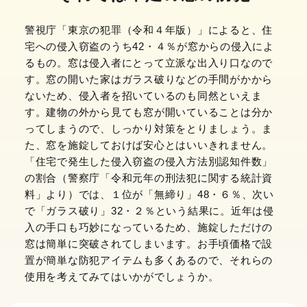
警視庁「東京の犯罪（令和４年版）」によると、住
宅への侵入窃盗のうち42・４％が窓からの侵入によ
るもの。窓は侵入者にとって立派な出入り口なので
す。窓の開いた家はガラス破りなどの手間がかから
ないため、侵入者を招いているのも同然といえま
す。建物の外から見ても窓が開いていることは分か
ってしまうので、しっかり対策をとりましょう。ま
た、窓を施錠しておけば安心とはいいきれません。
「住宅で発生した侵入窃盗の侵入方法別認知件数」
の割合（警察庁「令和元年の刑法犯に関する統計資
料」より）では、１位が「無締り」48・６％、次い
で「ガラス破り」32・２％という結果に。近年は侵
入の手口も巧妙になっているため、施錠しただけの
窓は簡単に突破されてしまいます。お手頃価格で設
置が簡単な防犯アイテムも多くあるので、それらの
使用を考えてみてはいかがでしょうか。