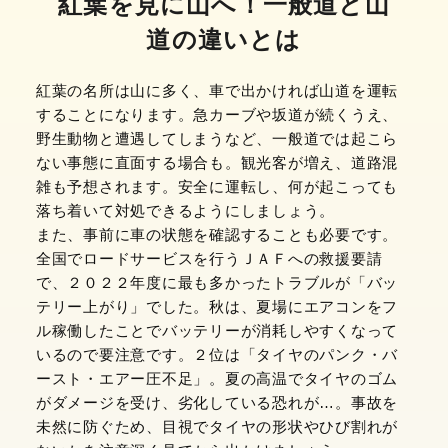
紅葉を見に山へ！一般道と山
道の違いとは
紅葉の名所は山に多く、車で出かければ山道を運転
することになります。急カーブや坂道が続くうえ、
野生動物と遭遇してしまうなど、一般道では起こら
ない事態に直面する場合も。観光客が増え、道路混
雑も予想されます。安全に運転し、何が起こっても
落ち着いて対処できるようにしましょう。
また、事前に車の状態を確認することも必要です。
全国でロードサービスを行うＪＡＦへの救援要請
で、２０２２年度に最も多かったトラブルが「バッ
テリー上がり」でした。秋は、夏場にエアコンをフ
ル稼働したことでバッテリーが消耗しやすくなって
いるので要注意です。２位は「タイヤのパンク・バ
ースト・エアー圧不足」。夏の高温でタイヤのゴム
がダメージを受け、劣化している恐れが…。事故を
未然に防ぐため、目視でタイヤの形状やひび割れが