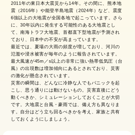
2011年の東日本大震災から14年。その間に、熊本地
震（2016年）や能登半島地震（2024年）など、震度
6強以上の大地震が全国各地で起こっています。さら
に、30年以内に発生する可能性のある大地震とし
て、南海トラフ大地震、首都直下型地震が予測され
ており、日本中の不安が高まっています。
最近では、夏場の大雨の頻度が増しており、河川の
氾濫や浸水被害が毎年のように報告されています。
最大風速が45m／s以上の非常に強い熱帯低気圧（台
風）の出現数は増加傾向にあるとされており、災害
の激化が懸念されています。
災害の瞬間は、どんなに冷静な人でもパニックを起
こし、思う通りには動けないもの。災害直後にどう
動くべきか、シミュレーションしておくことが大切
です。大地震と台風・豪雨では、備え方も異なりま
す。自分はどう立ち回るべきかを考え、家族と共有
しておくようにしましょう。