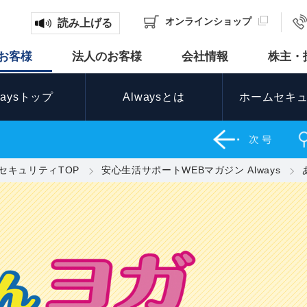
オンライン
ショップ
読み上げる
お客様
法人のお客様
会社情報
株主・
waysトップ
Alwaysとは
ホームセキ
セキュリティTOP
安心生活サポートWEBマガジン Always