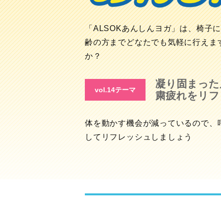
「ALSOKあんしんヨガ」は、椅子
齢の方までどなたでも気軽に行えま
か？
凝り固まった
vol.14テーマ
粛疲れをリフ
体を動かす機会が減っているので、
してリフレッシュしましょう