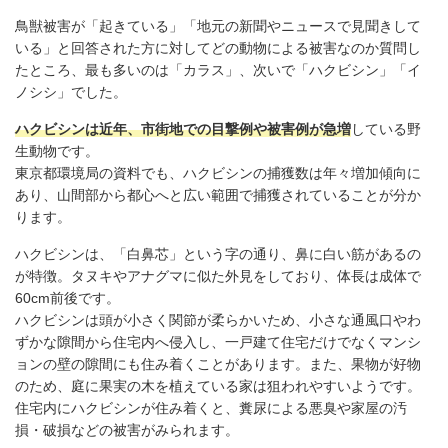
鳥獣被害が「起きている」「地元の新聞やニュースで見聞きして
いる」と回答された方に対してどの動物による被害なのか質問し
たところ、最も多いのは「カラス」、次いで「ハクビシン」「イ
ノシシ」でした。
ハクビシンは近年、市街地での目撃例や被害例が急増
している野
生動物です。
東京都環境局の資料でも、ハクビシンの捕獲数は年々増加傾向に
あり、山間部から都心へと広い範囲で捕獲されていることが分か
ります。
ハクビシンは、「白鼻芯」という字の通り、鼻に白い筋があるの
が特徴。タヌキやアナグマに似た外見をしており、体長は成体で
60cm前後です。
ハクビシンは頭が小さく関節が柔らかいため、小さな通風口やわ
ずかな隙間から住宅内へ侵入し、一戸建て住宅だけでなくマンシ
ョンの壁の隙間にも住み着くことがあります。また、果物が好物
のため、庭に果実の木を植えている家は狙われやすいようです。
住宅内にハクビシンが住み着くと、糞尿による悪臭や家屋の汚
損・破損などの被害がみられます。