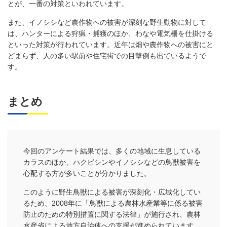
とが、一番の対策といわれています。
また、イノシシなど農作物への被害が深刻な野生動物に対して
は、ハンターによる狩猟・捕獲のほか、わなや電気柵を仕掛ける
といった対策が行われています。近年は畑や農作物への被害にと
どまらず、人の多い駅前や住宅街での目撃例も出ているようで
す。
まとめ
今回のアンケート結果では、多くの地域に生息している
カラスのほか、ハクビシンやイノシシなどの鳥獣被害を
心配する方が多いことが分かりました。
このように野生鳥獣による被害が深刻化・広域化してい
るため、2008年に「鳥獣による農林水産業等に係る被害
防止のための特別措置に関する法律」が施行され、農林
水産省による地方自治体への支援が進められています。