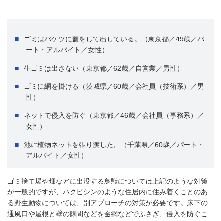
ゴミはバケツに蓋をして出している。（東京都／49歳／パ
ート・アルバイト／女性）
生ゴミは出さない（東京都／62歳／自営業／男性）
ゴミに網を掛ける（茨城県／60歳／会社員（技術系）／男
性）
ネットで侵入を防ぐ（東京都／46歳／会社員（事務系）／
女性）
池に植物ネットを張り渡した。（千葉県／60歳／パート・
アルバイト／女性）
ゴミ捨て場や畑などに出没する鳥獣については上記のような対策
が一般的ですが、ハクビシンのような住居内に住み着くことのあ
る野生動物については、別アプローチの対策が必要です。床下の
通風口や屋根と壁の隙間などを金網などでふさぎ、侵入を防ぐこ