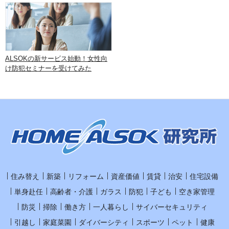
ALSOKの新サービス始動！女性向
け防犯セミナーを受けてみた
住み替え
新築
リフォーム
資産価値
賃貸
治安
住宅設備
単身赴任
高齢者・介護
ガラス
防犯
子ども
空き家管理
防災
掃除
働き方
一人暮らし
サイバーセキュリティ
引越し
家庭菜園
ダイバーシティ
スポーツ
ペット
健康