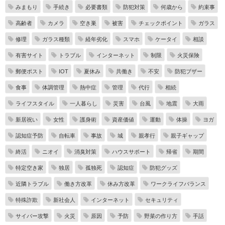
みまもり
手続き
必要書類
防犯対策
何歳から
約束事
高齢者
カメラ
空き巣
被害
チェックポイント
ガラス
修理
ガラス種類
経年劣化
スマホ
ケータイ
相談
有害サイト
トラブル
インターネット
制限
火災保険
郵便ポスト
IOT
夏休み
共働き
不安
防犯ブザー
食事
体調管理
熱中症
管理
代行
相続
ライフスタイル
一人暮らし
災害
台風
地震
大雨
新居祝い
女性
護身術
資産価値
運動
体操
ヨガ
認知症予防
自転車
事故
城
親孝行
親子ギャップ
終活
ニオイ
消臭対策
ハウスサポート
帰省
期間
特定空き家
独居
孤独死
認知症
防犯グッズ
近隣トラブル
働き方改革
休み方改革
ワークライフバランス
特殊詐欺
新社会人
インターネット
セキュリティ
サイバー攻撃
火災
原因
予防
野菜の作り方
手話