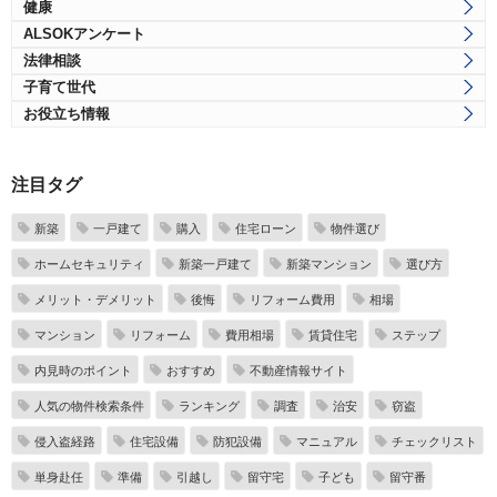
健康
ALSOKアンケート
法律相談
子育て世代
お役立ち情報
注目タグ
新築
一戸建て
購入
住宅ローン
物件選び
ホームセキュリティ
新築一戸建て
新築マンション
選び方
メリット・デメリット
後悔
リフォーム費用
相場
マンション
リフォーム
費用相場
賃貸住宅
ステップ
内見時のポイント
おすすめ
不動産情報サイト
人気の物件検索条件
ランキング
調査
治安
窃盗
侵入盗経路
住宅設備
防犯設備
マニュアル
チェックリスト
単身赴任
準備
引越し
留守宅
子ども
留守番