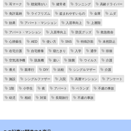
耳マーク
聴覚障がい
健常者
ランニング
高齢ドライバー
免許返納
ライフリズム
盗まれやすいもの
金庫
ムダ
効果
アパート・マンション
入居率向上
上層階
アパート・マンション
入居率向上
防災グッズ
救急救命
心肺蘇生
AED
使い方
SNS
特殊詐欺
未然防止
在宅介護
自宅療養
寝たきり
入学
通学
徘徊
空気清浄機
脱臭機
違い
除菌
ウイルス
介護
番犬
親孝行
DIY
比較
シングルマザー
介護
施設
シングルファザー
入院
高層マンション
アンケート
1階
小学生
夜
アパート
ベランダ
不慮の事故
幼児
相続
対策
長期旅行
不慮の事故