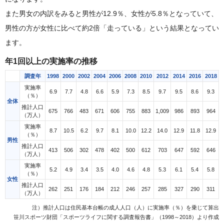
また男女の内訳をみると男性が12.9％、女性が5.8％となっていて、
男性の方が女性に比べて約2倍「走っている」という結果となってい
ます。
年1回以上の実施率の推移
調査年
1998
2000
2002
2004
2006
2008
2010
2012
2014
2016
2018
実施率
6.9
7.7
4.8
6.6
5.9
7.3
8.5
9.7
9.5
8.6
9.3
（％）
全体
推計人口
675
766
483
671
606
755
883
1,009
986
893
964
（万人）
実施率
8.7
10.5
6.2
9.7
8.1
10.0
12.2
14.0
12.9
11.8
12.9
（％）
男性
推計人口
413
506
302
478
402
500
612
703
647
592
646
（万人）
実施率
5.2
4.9
3.4
3.5
4.0
4.6
4.8
5.3
6.1
5.4
5.8
（％）
女性
推計人口
262
251
176
184
212
246
257
285
327
290
311
（万人）
注）推計人口は住民基本台帳の成人人口（人）に実施率（％）を乗じて算出
笹川スポーツ財団「スポーツライフに関する調査報告書」（1998～2018）より作成