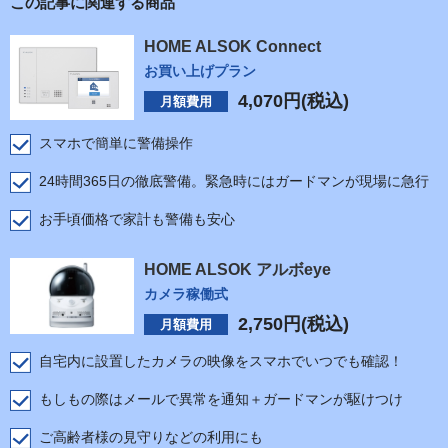
この記事に関連する商品
HOME ALSOK Connect
お買い上げプラン
4,070
円(税込)
月額費用
スマホで簡単に警備操作
24時間365日の徹底警備。緊急時にはガードマンが現場に急行
お手頃価格で家計も警備も安心
HOME ALSOK アルボeye
カメラ稼働式
2,750
円(税込)
月額費用
自宅内に設置したカメラの映像をスマホでいつでも確認！
もしもの際はメールで異常を通知＋ガードマンが駆けつけ
ご高齢者様の見守りなどの利用にも