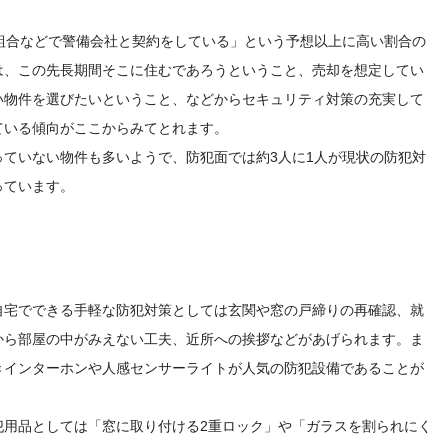
。
組合などで警備会社と契約をしている」という予想以上に高い割合の
は、この先長期間そこに住むであろうということ、売却を想定してい
い物件を選びたいということ、などからセキュリティ対策の充実して
ている傾向がここからみてとれます。
ていない物件も多いようで、防犯面では約3人に1人が現状の防犯対
っています。
自宅でできる手軽な防犯対策としては玄関や窓の戸締りの再確認、就
から部屋の中がみえない工夫、近所への挨拶などがあげられます。ま
きインターホンや人感センサーライトが人気の防犯設備であることが
犯用品としては「窓に取り付ける2重ロック」や「ガラスを割られにく