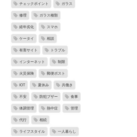
チェックポイント
ガラス
修理
ガラス種類
経年劣化
スマホ
ケータイ
相談
有害サイト
トラブル
インターネット
制限
火災保険
郵便ポスト
IOT
夏休み
共働き
不安
防犯ブザー
食事
体調管理
熱中症
管理
代行
相続
ライフスタイル
一人暮らし