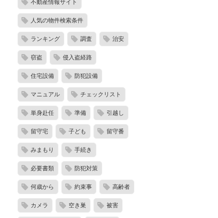
不動産情報サイト
人気の物件検索条件
ランキング
調査
治安
窃盗
侵入盗経路
住宅設備
防犯設備
マニュアル
チェックリスト
単身赴任
準備
引越し
留守宅
子ども
留守番
みまもり
手続き
必要書類
防犯対策
何歳から
約束事
高齢者
カメラ
空き巣
被害