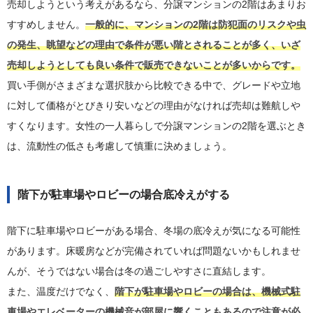
売却しようという考えがあるなら、分譲マンションの2階はあまりお
すすめしません。
一般的に、マンションの2階は防犯面のリスクや虫
の発生、眺望などの理由で条件が悪い階とされることが多く、いざ
売却しようとしても良い条件で販売できないことが多いからです。
買い手側がさまざまな選択肢から比較できる中で、グレードや立地
に対して価格がとびきり安いなどの理由がなければ売却は難航しや
すくなります。女性の一人暮らしで分譲マンションの2階を選ぶとき
は、流動性の低さも考慮して慎重に決めましょう。
階下が駐車場やロビーの場合底冷えがする
階下に駐車場やロビーがある場合、冬場の底冷えが気になる可能性
があります。床暖房などが完備されていれば問題ないかもしれませ
んが、そうではない場合は冬の過ごしやすさに直結します。
また、温度だけでなく、
階下が駐車場やロビーの場合は、機械式駐
車場やエレベーターの機械音が部屋に響くこともあるので注意が必