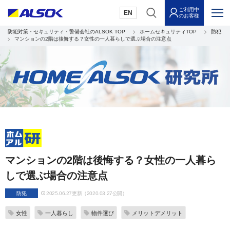
ご利用中
EN
のお客様
防犯対策・セキュリティ・警備会社のALSOK TOP
ホームセキュリティTOP
防犯
マンションの2階は後悔する？女性の一人暮らしで選ぶ場合の注意点
マンションの2階は後悔する？女性の一人暮ら
しで選ぶ場合の注意点
防犯
2025.06.27更新（2020.03.27公開）
女性
一人暮らし
物件選び
メリットデメリット