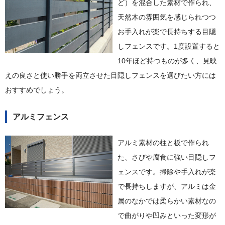
ど）を混合した素材で作られ、
天然木の雰囲気を感じられつつ
お手入れが楽で長持ちする目隠
しフェンスです。1度設置すると
10年ほど持つものが多く、見映
えの良さと使い勝手を両立させた目隠しフェンスを選びたい方には
おすすめでしょう。
アルミフェンス
アルミ素材の柱と板で作られ
た、さびや腐食に強い目隠しフ
ェンスです。掃除や手入れが楽
で長持ちしますが、アルミは金
属のなかでは柔らかい素材なの
で曲がりや凹みといった変形が