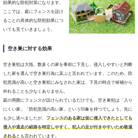
効果的な防犯対策になります。
ここでは、庭にフェンスを設け
ることの具体的な防犯効果につ
いても見ていきましょう。
空き巣に対する効果
空き巣犯は大抵、数多くの家を事前に下見し、侵入しやすいと判断
した家を選んで空き巣行為に及ぶと言われています。このため、防
犯意識が高いと空き巣犯にみなされた家は、下見の時点で候補から
外れることも少なくありません。
庭の周囲にフェンスが設けられているだけでも、空き巣犯は「入り
にくい家」「防犯意識の高い家」という印象を持つでしょう。先に
も少し述べましたが、
フェンスのある家は仮に侵入できたとしても
侵入や逃走の経路を特定しやすく、犯人の足が付きやすいため敬遠
される
とも言われています。