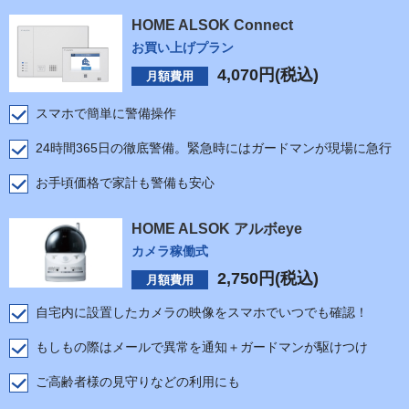
HOME ALSOK Connect
お買い上げプラン
4,070
円(税込)
月額費用
スマホで簡単に警備操作
24時間365日の徹底警備。緊急時にはガードマンが現場に急行
お手頃価格で家計も警備も安心
HOME ALSOK アルボeye
カメラ稼働式
2,750
円(税込)
月額費用
自宅内に設置したカメラの映像をスマホでいつでも確認！
もしもの際はメールで異常を通知＋ガードマンが駆けつけ
ご高齢者様の見守りなどの利用にも