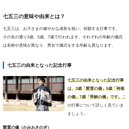
七五三の意味や由来とは？
七五三は、お子さまの健やかな成長を祝い、祈願する行事です。
その名の通り3歳、5歳、7歳で行われます。それぞれの年齢の儀式
は名称や意味が異なり、男女で儀式をする年齢も異なります。
七五三の由来となった記念行事
七五三の由来となった記念行事
は、3歳「髪置の儀」5歳「袴着
の儀」7歳「帯解の儀」です。
こ
の行事について詳しく見ていき
ましょう。
髪置の儀（かみおきのぎ）