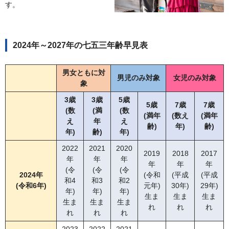
す。
2024年～2027年の七五三年齢早見表
男女ともに対
男児のみ対象
女児のみ対象
象
3歳
3歳
5歳
5歳
7歳
7歳
(数
(満
(数
(満年
(数え
(満年
え
年
え
齢)
年)
齢)
年)
齢)
年)
2022
2021
2020
2019
2018
2017
年
年
年
年
年
年
(令
(令
(令
2024年
(令和
(平成
(平成
和4
和3
和2
(令和6年)
元年)
30年)
29年)
年)
年)
年)
生ま
生ま
生ま
生ま
生ま
生ま
れ
れ
れ
れ
れ
れ
2023
2022
2021