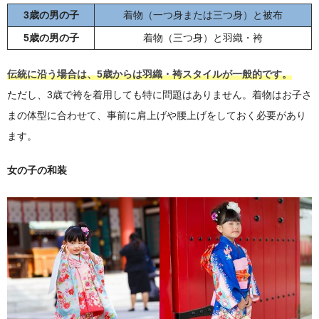
3歳の男の子
着物（一つ身または三つ身）と被布
5歳の男の子
着物（三つ身）と羽織・袴
伝統に沿う場合は、5歳からは羽織・袴スタイルが一般的です。
ただし、3歳で袴を着用しても特に問題はありません。着物はお子さ
まの体型に合わせて、事前に肩上げや腰上げをしておく必要があり
ます。
女の子の和装