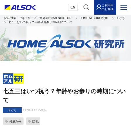
ご利用中
EN
のお客様
防犯対策・セキュリティ・警備会社のALSOK TOP
HOME ALSOK研究所
子ども
七五三はいつ祝う？年齢やお参りの時期について
七五三はいつ祝う？年齢やお参りの時期につい
て
子ども
2023.12.25更新
何歳から
防犯