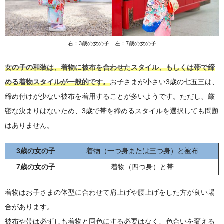
右：3歳の女の子 左：7歳の女の子
女の子の和装は、着物に被布を合わせたスタイル、もしくは帯で締
める着物スタイルが一般的です。
お子さまが小さい3歳の七五三は、
締め付けが少ない被布を着用することが多いようです。ただし、厳
密な決まりはないため、3歳で帯を締めるスタイルを選択しても問題
はありません。
3歳の女の子
着物（一つ身または三つ身）と被布
7歳の女の子
着物（四つ身）と帯
着物はお子さまの体型に合わせて肩上げや腰上げをした方が良い場
合があります。
被布や帯は必ずしも着物と同色にする必要はなく、色合いを変える