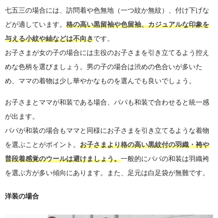
七五三の場合には、訪問着や色無地（一つ紋か無紋）、付け下げな
どが適しています。
格の高い黒留袖や色留袖、カジュアルな印象を
与える小紋や紬などは不向き
です。
お子さまが女の子の場合には主役のお子さまを引き立てるよう控え
めな色柄を選びましょう。男の子の場合は渋めの色合いが多いた
め、ママの着物は少し華やかなものを選んでも良いでしょう。
お子さまとママが和装である場合、パパも和装で合わせると統一感
が出ます。
パパが和装の場合もママと同様にお子さまを引き立てるような着物
を選ぶことがポイント。
お子さまより格の高い黒紋付の羽織・袴や
普段着感覚のウールは避けましょう。
一般的にパパの和装は羽織袴
を選ぶ方が多い傾向にあります。また、足元は白足袋が無難です。
洋装の場合