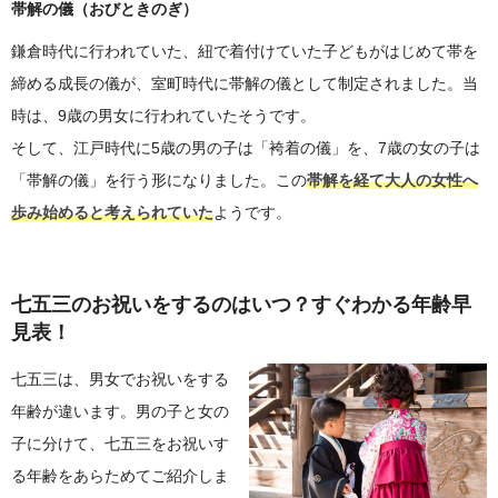
帯解の儀（おびときのぎ）
鎌倉時代に行われていた、紐で着付けていた子どもがはじめて帯を
締める成長の儀が、室町時代に帯解の儀として制定されました。当
時は、9歳の男女に行われていたそうです。
そして、江戸時代に5歳の男の子は「袴着の儀」を、7歳の女の子は
「帯解の儀」を行う形になりました。この
帯解を経て大人の女性へ
歩み始めると考えられていた
ようです。
七五三のお祝いをするのはいつ？すぐわかる年齢早
見表！
七五三は、男女でお祝いをする
年齢が違います。男の子と女の
子に分けて、七五三をお祝いす
る年齢をあらためてご紹介しま