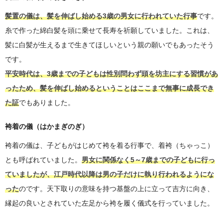
髪置の儀は、髪を伸ばし始める3歳の男女に行われていた行事
です。
糸で作った綿白髪を頭に乗せて長寿を祈願していました。これは、
髪に白髪が生えるまで生きてほしいという親の願いでもあったそう
です。
平安時代は、3歳までの子どもは性別問わず頭を坊主にする習慣があ
ったため、髪を伸ばし始めるということはここまで無事に成長でき
た証
でもありました。
袴着の儀（はかまぎのぎ）
袴着の儀は、子どもがはじめて袴を着る行事で、着袴（ちゃっこ）
とも呼ばれていました。
男女に関係なく5～7歳までの子どもに行っ
ていましたが、江戸時代以降は男の子だけに執り行われるようにな
った
のです。天下取りの意味を持つ基盤の上に立って吉方に向き、
縁起の良いとされていた左足から袴を履く儀式を行っていました。