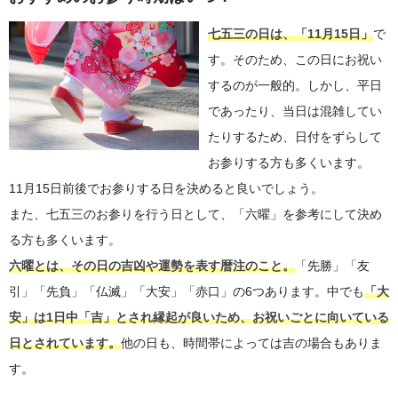
七五三の日は、「11月15日」
で
す。そのため、この日にお祝い
するのが一般的。しかし、平日
であったり、当日は混雑してい
たりするため、日付をずらして
お参りする方も多くいます。
11月15日前後でお参りする日を決めると良いでしょう。
また、七五三のお参りを行う日として、「六曜」を参考にして決め
る方も多くいます。
六曜とは、その日の吉凶や運勢を表す暦注のこと。
「先勝」「友
引」「先負」「仏滅」「大安」「赤口」の6つあります。中でも
「大
安」は1日中「吉」とされ縁起が良いため、お祝いごとに向いている
日とされています。
他の日も、時間帯によっては吉の場合もありま
す。