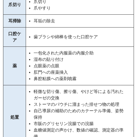
爪切り
爪切り
爪やすり
耳掃除
耳垢の除去
口腔ケ
歯ブラシや綿棒を使った口腔ケア
ア
一包化された内服薬の内服介助
湿布の貼り付け
薬
点眼薬の点眼
肛門への座薬挿入
鼻腔粘膜への薬剤噴霧
軽微な切り傷、擦り傷、やけど等による汚れた
ガーゼの交換
ストーマのパウチに溜まった排せつ物の処理
自己導尿の補助のためのカテーテル準備、姿勢
処置
保持
市販のグリセリン浣腸での浣腸
血糖値測定の声かけ、数値の確認、測定器の準
備