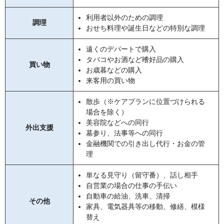
利用者以外のための調理
調理
おせち料理や誕生日などの特別な調理
遠くのデパートで購入
タバコやお酒など嗜好品の購入
買い物
お歳暮などの購入
来客用の買い物
散歩（※ケアプランに位置づけられる
場合を除く）
美容院などへの同行
外出支援
墓参り、法事等への同行
金融機関での引き出し代行・お金の管
理
単なる見守り（留守番）、話し相手
自営業の場合の仕事の手伝い
自動車の給油、洗車、清掃
その他
家具、電気器具等の移動、修繕、模様
替え