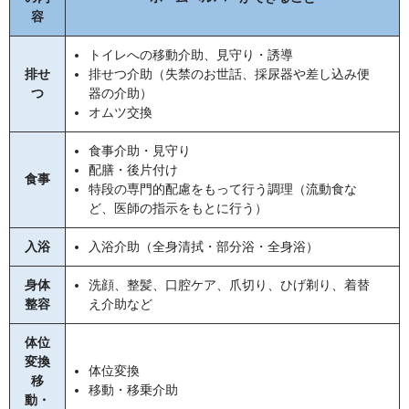
容
トイレへの移動介助、見守り・誘導
排せ
排せつ介助（失禁のお世話、採尿器や差し込み便
つ
器の介助）
オムツ交換
食事介助・見守り
配膳・後片付け
食事
特段の専門的配慮をもって行う調理（流動食な
ど、医師の指示をもとに行う）
入浴
入浴介助（全身清拭・部分浴・全身浴）
身体
洗顔、整髪、口腔ケア、爪切り、ひげ剃り、着替
整容
え介助など
体位
変換
体位変換
移
移動・移乗介助
動・