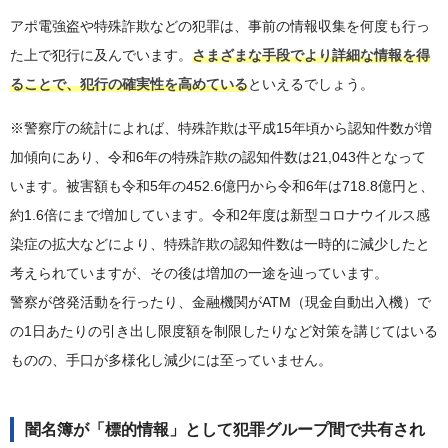
アポ電強盗や特殊詐欺などの犯罪は、事前の情報収集を何度も行っ
た上で犯行に及んでいます。
さまざまな手段でより詳細な情報を得
ることで、犯行の確実性を高めている
といえるでしょう。
※警察庁の統計によれば、特殊詐欺は平成15年頃から認知件数が増
加傾向にあり、令和6年の特殊詐欺の認知件数は21,043件となって
います。被害額も令和5年の452.6億円から令和6年は718.8億円と、
約1.6倍にまで増加しています。令和2年度は新型コロナウイルス感
染症の拡大などにより、特殊詐欺の認知件数は一時的に減少したと
考えられていますが、その後は増加の一途を辿っています。
警察が啓発活動を行ったり、金融機関がATM（現金自動出入機）で
の1日あたりの引き出し限度額を制限したりなど対策を講じてはいる
ものの、手口が多様化し減少には至っていません。
闇名簿が「標的情報」として犯罪グループ間で共有され