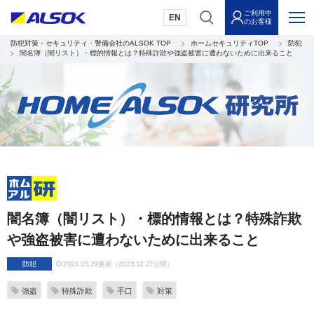
ご利用中
EN
のお客様
防犯対策・セキュリティ・警備会社のALSOK TOP
ホームセキュリティTOP
防犯
闇名簿（闇リスト）・標的情報とは？特殊詐欺や強盗被害に遭わないために出来ること
闇名簿（闇リスト）・標的情報とは？特殊詐欺
や強盗被害に遭わないために出来ること
防犯
2026.05.29更新（2023.12.27公開）
強盗
特殊詐欺
手口
対策