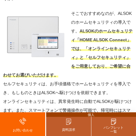
そこでおすすめなのが、ALSOK
のホームセキュリティの導入で
す。
ALSOKのホームセキュリテ
ィ「HOME ALSOK Connect」
では、「オンラインセキュリテ
ィ」と「セルフセキュリティ」
をご用意しており、ご希望に合
わせてお選びいただけます。
セルフセキュリティは、お手頃価格でホームセキュリティを導入で
き、もしものときはALSOKへ駆けつけを依頼できます。
オンラインセキュリティは、異常発生時に自動でALSOKが駆けつけ
ます。また、スマートフォンで警備操作が可能で、帰宅時にはスマ
個人
ートフォンを持っているだけで警備を自動解除し、外出時もワンタ
ッチで警備を開始する便利な機能も活用できます。防犯カメラとア
パンフレット
資料請求
お問い合わせ
一覧