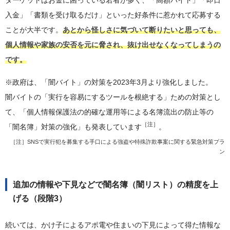
ターゲットはお金に困っている若者が多く、「高額バイト」「即日
入金」「書類を受け取るだけ」といった好条件に惹かれて応募する
ことが大半です。
あとから怪しさに気づいて断りたいと思っても、
個人情報や家族の安否を元に脅され、抜け出せなくなってしまうの
です。
※政府は、「闇バイト」の対策を2023年3月より強化しました。
闇バイトの「実行を容易にするツールを根絶する」ための対策とし
て、「個人情報保護法の的確な運用等による名簿流出の防止等の
［注］
「闇名簿」対策の強化」も発表しています
。
［注］SNSで実行犯を募集する手口による強盗や特殊詐欺事案に関する緊急対策プラ
ン
追加の情報や下見などで闇名簿（闇リスト）の精度を上
げる（段階3）
続いては、かけ子によるアポ電や住まいの下見によって得た情報な