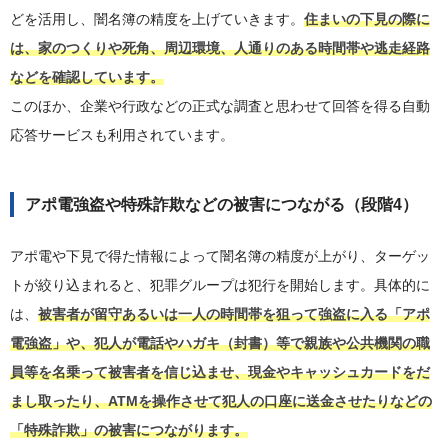
どを活用し、闇名簿の精度を上げていきます。
住まいの下見の際に
は、家のつくりや死角、周辺環境、人通りのある時間帯や逃走経路
などを確認しています。
このほか、企業や行政などの正式な調査と思わせて回答を得る自動
応答サービスも利用されています。
アポ電強盗や特殊詐欺などの被害につながる（段階4）
アポ電や下見で得た情報によって闇名簿の精度が上がり、ターゲッ
トが絞り込まれると、犯罪グループは犯行を開始します。具体的に
は、
被害者が留守あるいは一人の時間帯を狙って強盗に入る「アポ
電強盗」や、犯人が電話やハガキ（封書）等で親族や公共機関の職
員等を名乗って被害者を信じ込ませ、現金やキャッシュカードをだ
まし取ったり、ATMを操作させて犯人の口座に送金させたりなどの
「特殊詐欺」の被害につながります。