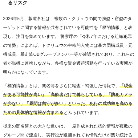
るリスク
2026年5月、報道各社は、複数のトクリュウの間で強盗・窃盗のタ
ーゲットに関する情報が共有されている可能性を「標的情報」と表
現し、注目を集めています。 警察庁の「令和7年における組織犯罪
の情勢」によれば、トクリュウの中核的人物には暴力団構成員・元
構成員、暴走族OBグループメンバー等が確認されており、これらの
者が臨機に連携しながら、多様な資金獲得活動を行っている実態が
明らかになっています。
「標的情報」とは、闇名簿をさらに精査・補強した情報で、
「現金
がある可能性が高い」「高齢者だけで暮らしている」「防犯カメラ
が少ない」「昼間は留守が多い」といった、犯行の成功率を高める
ための具体的な情報が含まれる
とみられています。
従来の闇名簿との大きな違いは、一度作成された標的情報が複数の
グループ間で流通し、実行役が逮捕されても情報だけが残り続ける