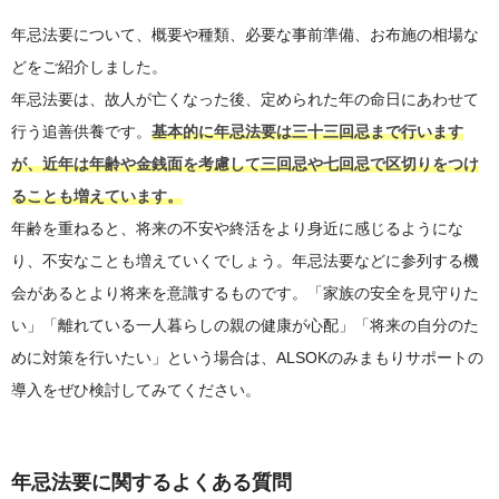
年忌法要について、概要や種類、必要な事前準備、お布施の相場な
どをご紹介しました。
年忌法要は、故人が亡くなった後、定められた年の命日にあわせて
行う追善供養です。
基本的に年忌法要は三十三回忌まで行います
が、近年は年齢や金銭面を考慮して三回忌や七回忌で区切りをつけ
ることも増えています。
年齢を重ねると、将来の不安や終活をより身近に感じるようにな
り、不安なことも増えていくでしょう。年忌法要などに参列する機
会があるとより将来を意識するものです。「家族の安全を見守りた
い」「離れている一人暮らしの親の健康が心配」「将来の自分のた
めに対策を行いたい」という場合は、ALSOKのみまもりサポートの
導入をぜひ検討してみてください。
年忌法要に関するよくある質問