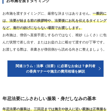
お布施を渡すタイミング
お布施を渡すタイミングに、厳密な決まりはありません。
一般的に
は、法要が始まる前の挨拶時や、法要後にお礼を伝えるタイミング
など、進行の妨げにならない場面でお渡しします。
お布施は、僧侶へ直接手渡しするのではなく、袱紗（ふくさ）に包
んだ状態で差し出す、またはお盆の上に載せて渡すのが丁寧です。
お渡しする際は、表書きが僧侶側から読める向きに整えましょう。
関連コラム：法事（法要）に必要なお金は？参列者
の香典マナーや施主の費用相場を解説
年忌法要にふさわしい服装・身だしなみの基本
年忌法要の服装は、三回忌までは施主や故人に近い親族は正喪服を