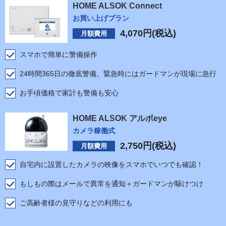
HOME ALSOK Connect
お買い上げプラン
4,070
円(税込)
月額費用
スマホで簡単に警備操作
24時間365日の徹底警備。緊急時にはガードマンが現場に急行
お手頃価格で家計も警備も安心
HOME ALSOK アルボeye
カメラ稼働式
2,750
円(税込)
月額費用
自宅内に設置したカメラの映像をスマホでいつでも確認！
もしもの際はメールで異常を通知＋ガードマンが駆けつけ
ご高齢者様の見守りなどの利用にも