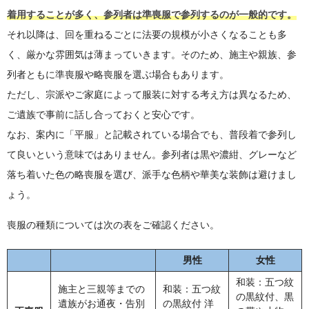
着用することが多く、参列者は準喪服で参列するのが一般的です。
それ以降は、回を重ねるごとに法要の規模が小さくなることも多
く、厳かな雰囲気は薄まっていきます。そのため、施主や親族、参
列者ともに準喪服や略喪服を選ぶ場合もあります。
ただし、宗派やご家庭によって服装に対する考え方は異なるため、
ご遺族で事前に話し合っておくと安心です。
なお、案内に「平服」と記載されている場合でも、普段着で参列し
て良いという意味ではありません。参列者は黒や濃紺、グレーなど
落ち着いた色の略喪服を選び、派手な色柄や華美な装飾は避けまし
ょう。
喪服の種類については次の表をご確認ください。
男性
女性
和装：五つ紋
施主と三親等までの
和装：五つ紋
の黒紋付、黒
遺族がお通夜・告別
の黒紋付 洋