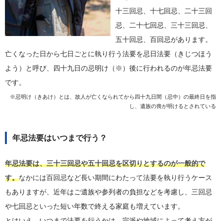
十三回忌、十七回忌、二十三回
忌、二十七回忌、三十三回忌、
五十回忌、百回忌があります。
亡くなった日から七日ごとに執り行う法要を忌日法要（きじつほう
よう）と呼び、四十九日の忌明け（※）後に行われるのが年忌法要
です。
※忌明け（きあけ）とは、故人が亡くなられてから四十九日間（忌中）の最終日を指
し、遺族の喪が明けるとされている
年忌法要はいつまで行う？
年忌法要は、三十三回忌や五十回忌を区切りとするのが一般的で
す。
なかには百回忌など長い期間にわたって法要を執り行うケース
もありますが、近年はご遺族や参列者の負担などを考慮し、三回忌
や七回忌といった短い年数で終える家庭も増えています。
とはいえ、いつまで法要を行うかは、宗派や地域によって考え方が