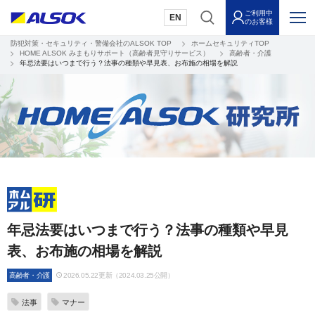
ご利用中
EN
のお客様
防犯対策・セキュリティ・警備会社のALSOK TOP
ホームセキュリティTOP
HOME ALSOK みまもりサポート（高齢者見守りサービス）
高齢者・介護
年忌法要はいつまで行う？法事の種類や早見表、お布施の相場を解説
年忌法要はいつまで行う？法事の種類や早見
表、お布施の相場を解説
高齢者・介護
2026.05.22更新（2024.03.25公開）
法事
マナー