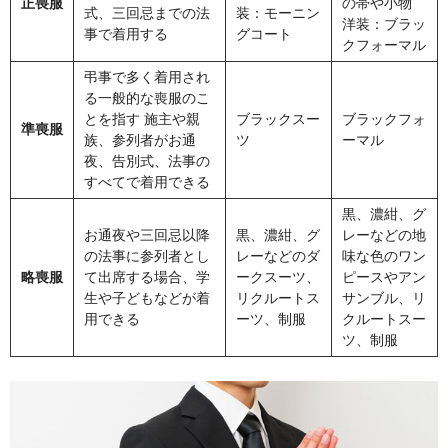
正喪服
の帯や小物
式、三回忌までの法
装：モーニン
洋装：ブラッ
事で着用する
グコート
クフォーマル
弔事で多く着用され
る一般的な喪服のこ
とを指す 施主や親
ブラックスー
ブラックフォ
準喪服
族、参列者がお通
ツ
ーマル
夜、告別式、法事の
すべてで着用できる
黒、濃紺、グ
お通夜や三回忌以降
黒、濃紺、グ
レーなどの地
の法事に参列者とし
レーなどのダ
味な色のワン
略喪服
て出席する場合、学
ークスーツ、
ピースやアン
生や子どもなどが着
リクルートス
サンブル、リ
用できる
ーツ、制服
クルートスー
ツ、制服