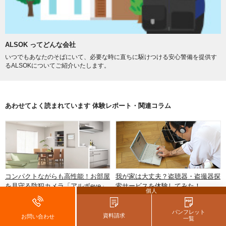
ALSOK ってどんな会社
いつでもあなたのそばにいて、必要な時に直ちに駆けつける安心警備を提供す
るALSOKについてご紹介いたします。
あわせてよく読まれています 体験レポート・関連コラム
コンパクトながらも高性能！お部屋
我が家は大丈夫？盗聴器・盗撮器探
を見守る防犯カメラ「アルボeye」
索サービスを体験してみた！
個人
を使ってみた
パンフレット
資料請求
お問い合わせ
一覧