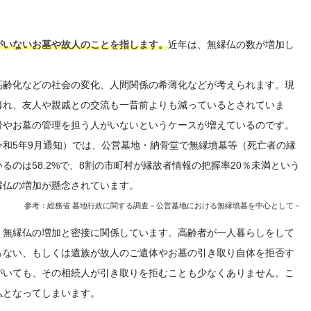
がいないお墓や故人のことを指します。
近年は、無縁仏の数が増加し
高齢化などの社会の変化、人間関係の希薄化などが考えられます。現
薄れ、友人や親戚との交流も一昔前よりも減っているとされていま
骨やお墓の管理を担う人がいないというケースが増えているのです。
和5年9月通知）では、公営墓地・納骨堂で無縁墳墓等（死亡者の縁
のは58.2%で、8割の市町村が縁故者情報の把握率20％未満という
縁仏の増加が懸念されています。
参考：総務省 墓地行政に関する調査－公営墓地における無縁墳墓を中心として－
、無縁仏の増加と密接に関係しています。高齢者が一人暮らしをして
らない、もしくは遺族が故人のご遺体やお墓の引き取り自体を拒否す
がいても、その相続人が引き取りを拒むことも少なくありません。こ
仏となってしまいます。