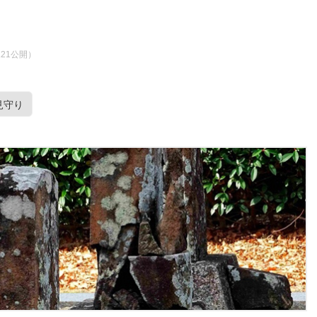
8.21公開）
見守り