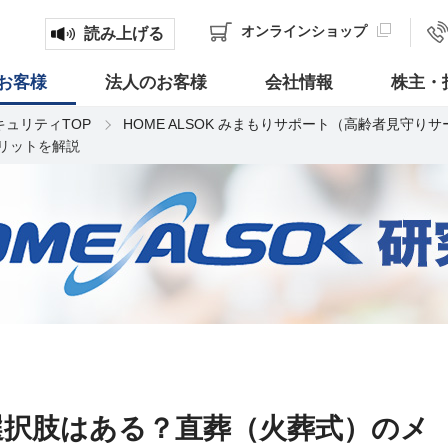
オンライン
ショップ
読み上げる
お客様
法人のお客様
会社情報
株主・
キュリティTOP
HOME ALSOK みまもりサポート（高齢者見守り
リットを解説
選択肢はある？直葬（火葬式）のメ