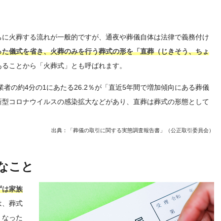
ちに火葬する流れが一般的ですが、通夜や葬儀自体は法律で義務付け
った儀式を省き、火葬のみを行う葬式の形を「直葬（じきそう、ちょ
あることから「火葬式」とも呼ばれます。
業者の約4分の1にあたる26.2％が「直近5年間で増加傾向にある葬儀
新型コロナウイルスの感染拡大などがあり、直葬は葬式の形態として
出典：
「葬儀の取引に関する実態調査報告書」（公正取引委員会）
なこと
ずは家族
は、葬式
くなった