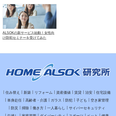
ALSOKの新サービス始動！女性向
け防犯セミナーを受けてみた
住み替え
新築
リフォーム
資産価値
賃貸
治安
住宅設備
単身赴任
高齢者・介護
ガラス
防犯
子ども
空き家管理
防災
掃除
働き方
一人暮らし
サイバーセキュリティ
引越し
家庭菜園
ダイバーシティ
スポーツ
ペット
健康