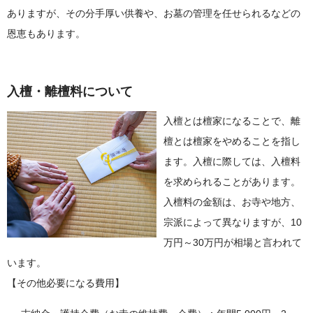
ありますが、その分手厚い供養や、お墓の管理を任せられるなどの
恩恵もあります。
入檀・離檀料について
入檀とは檀家になることで、離
檀とは檀家をやめることを指し
ます。入檀に際しては、入檀料
を求められることがあります。
入檀料の金額は、お寺や地方、
宗派によって異なりますが、10
万円～30万円が相場と言われて
います。
【その他必要になる費用】