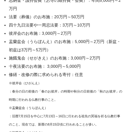
志納金・護持会費（お寺の維持費・会費）：年間5,000円～2
万円
法要（葬儀）のお布施：20万円～50万円
四十九日法要や一周忌法要：3万円～10万円
彼岸会のお布施：3,000円～2万円
盂蘭盆会（うらぼんえ）のお布施：5,000円～2万円（新盆・
初盆は3万円～5万円）
施餓鬼会（せがきえ）のお布施：3,000円～2万円
十夜法要のお布施： 3,000円～5,000円
修繕・改修の際に求められる寄付：任意
※彼岸会（ひがんえ）
：春分の日の前後の「春のお彼岸」の時期や秋分の日前後の「秋のお彼岸」の
時期に行われる仏教行事のこと。
※盂蘭盆会（うらぼんえ）
：旧暦7月15日を中心に7月13日～16日に行われる祖先の冥福を祈る仏教行事
のこと。現在では、新暦の8月15日頃に行われることが多い。