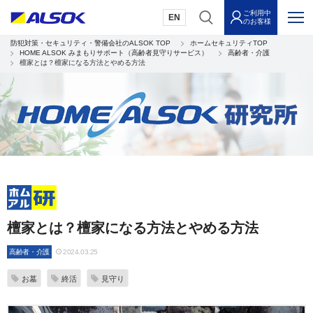
ご利用中
EN
のお客様
防犯対策・セキュリティ・警備会社のALSOK TOP
ホームセキュリティTOP
HOME ALSOK みまもりサポート（高齢者見守りサービス）
高齢者・介護
檀家とは？檀家になる方法とやめる方法
檀家とは？檀家になる方法とやめる方法
高齢者・介護
2024.03.25
お墓
終活
見守り