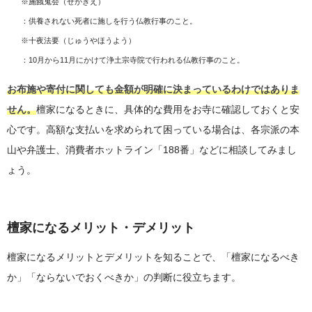
※施餓鬼会（せがきえ）
：供養されない死者に施しを行う仏教行事のこと。
※十夜法要（じゅうやほうよう）
：10月から11月にかけて浄土宗寺院で行われる仏教行事のこと。
お布施や寄付に関しても金額が明確に決まっているわけではありま
せん。
檀家になるときに、具体的な費用をお寺に確認しておくと安
心です。高額な支払いを求められて困っている場合は、各宗派の本
山や弁護士、消費者ホットライン「188番」などに相談してみまし
ょう。
檀家になるメリット・デメリット
檀家になるメリットとデメリットを知ることで、「檀家になるべき
か」「ならないでおくべきか」の判断に役立ちます。