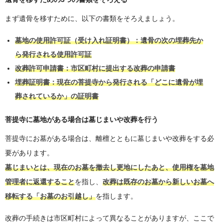
まず遺骨を移すために、以下の書類をそろえましょう。
墓地の使用許可証（受け入れ証明書）：遺骨の次の埋葬先か
ら発行される使用許可証
改葬許可申請書：市区町村に提出する改葬の申請書
埋葬証明書：現在の菩提寺から発行される「どこに遺骨が埋
葬されているか」の証明書
菩提寺に墓地がある場合は墓じまいや改葬を行う
菩提寺にお墓がある場合は、離檀とともに墓じまいや改葬をする必
要があります。
墓じまいとは、現在のお墓を撤去し更地にしたあと、使用権を墓地
管理者に返還すること
を指し、
改葬は既存のお墓から新しいお墓へ
移転する「お墓のお引越し」
を指します。
改葬の手続きは市区町村によって異なることがありますが、ここで