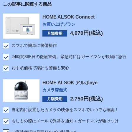
この記事に関連する商品
HOME ALSOK Connect
お買い上げプラン
4,070
円(税込)
月額費用
スマホで簡単に警備操作
24時間365日の徹底警備。緊急時にはガードマンが現場に急行
お手頃価格で家計も警備も安心
HOME ALSOK アルボeye
カメラ稼働式
2,750
円(税込)
月額費用
自宅内に設置したカメラの映像をスマホでいつでも確認！
もしもの際はメールで異常を通知＋ガードマンが駆けつけ