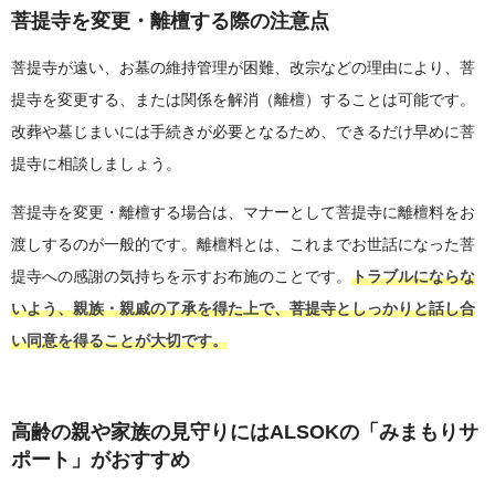
菩提寺を変更・離檀する際の注意点
菩提寺が遠い、お墓の維持管理が困難、改宗などの理由により、菩
提寺を変更する、または関係を解消（離檀）することは可能です。
改葬や墓じまいには手続きが必要となるため、できるだけ早めに菩
提寺に相談しましょう。
菩提寺を変更・離檀する場合は、マナーとして菩提寺に離檀料をお
渡しするのが一般的です。離檀料とは、これまでお世話になった菩
提寺への感謝の気持ちを示すお布施のことです。
トラブルにならな
いよう、親族・親戚の了承を得た上で、菩提寺としっかりと話し合
い同意を得ることが大切です。
高齢の親や家族の見守りにはALSOKの「みまもりサ
ポート」がおすすめ