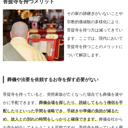
菩提寺を持つメリット
その家の跡継ぎがいないことや
宗教的価値観の多様化により、
菩提寺を持つ方は減ってきてい
ます。ここでは、現代において
菩提寺を持つことのメリットに
ついて解説します。
葬儀や法要を依頼するお寺を探す必要がない
菩提寺を持っていると、突然家族が亡くなった場合でも葬儀を速や
かに手配できます。
葬儀会場を探したり、読経してもらう僧侶を手
配したりといった手間を省略でき、手続きや準備の負担が減るた
め、故人との別れの時間をしっかりと確保できます。
葬儀会社から
お寺を紹介してもらうことも可能ですが、菩提寺を持っていると葬