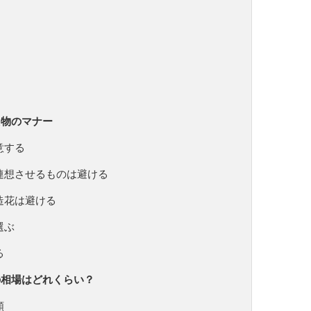
え物のマナー
意する
連想させるものは避ける
造花は避ける
選ぶ
る
の相場はどれくらい？
額