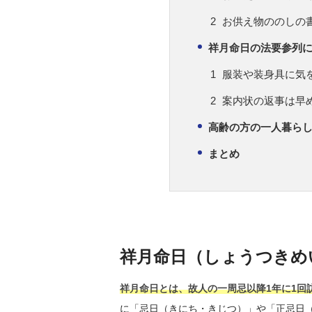
お供え物ののしの
祥月命日の法要参列
服装や装身具に気
案内状の返事は早
高齢の方の一人暮らし
まとめ
祥月命日（しょうつきめ
祥月命日とは、故人の一周忌以降1年に1回
に「忌日（きにち・きじつ）」や「正忌日（し