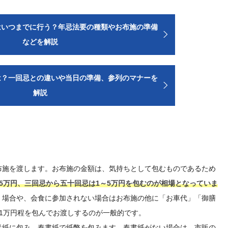
はいつまでに行う？年忌法要の種類やお布施の準備
などを解説
は？一回忌との違いや当日の準備、参列のマナーを
解説
布施を渡します。お布施の金額は、気持ちとして包むものであるため
5万円、三回忌から五十回忌は1～5万円を包むのが相場となっていま
く場合や、会食に参加されない場合はお布施の他に「お車代」「御膳
～1万円程を包んでお渡しするのが一般的です。
半紙に包み、奉書紙で紙幣を包みます。奉書紙がない場合は、市販の