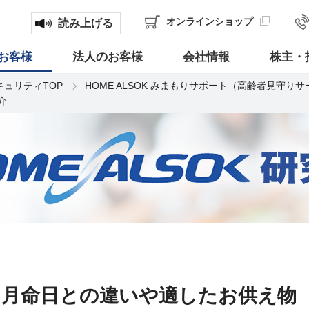
オンライン
ショップ
読み上げる
お客様
法人のお客様
会社情報
株主・
キュリティTOP
HOME ALSOK みまもりサポート（高齢者見守り
介
？月命日との違いや適したお供え物