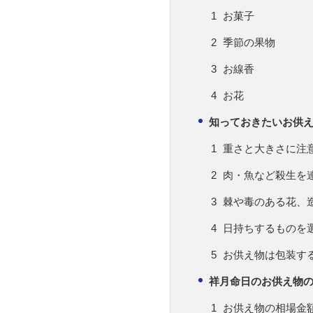
お菓子
季節の果物
お線香
お花
知っておきたいお供
重さと大きさに注
肉・魚など殺生を
棘や毒のある花、
日持ちするものを
お供え物は包装す
祥月命日のお供え物
お供え物の相場金