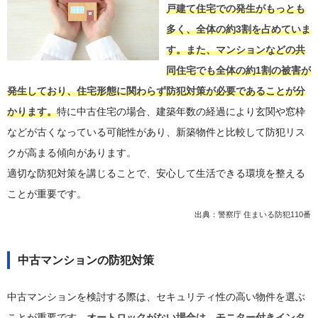
戸建て住宅での発生がもっとも
多く、全体の約3割を占めていま
す。また、マンションなどの共
同住宅でも全体の約1割の被害が
発生しており、住宅形態に関わらず防犯対策が必要であることが分
かります。
特に中古住宅の場合、建築年数の経過により玄関や窓枠
などが古くなっている可能性があり、新築物件と比較して防犯リス
クが高まる傾向があります。
適切な防犯対策を講じることで、安心して生活できる環境を整える
ことが重要です。
出典：
警察庁 住まいる防犯110番
中古マンションの防犯対策
中古マンションを検討する際は、セキュリティ性の高い物件を選ぶ
ことが重要です。
オートロックがない場合は、モニター付きインタ