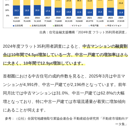
出典：住宅金融支援機構「
2024年度 フラット35利用者調査
」
2024年度フラット35利用者調査によると、
中古マンションの融資割
合は10年間で4.5pt増加している一方、中古一戸建ての増加率はさら
に大きく、10年間で12.9pt増加しています。
首都圏における中古住宅の成約件数を見ると、2025年3月は中古マ
ンションが4,991件、中古一戸建てが2,196件となっています。前年
同月比では中古マンションは31.0%、中古一戸建ては62.8%の大幅
増となっており、特に中古一戸建ては市場流通量が着実に増加傾向
にあることが伺えます。
参考：（公社）全国宅地建物取引業協会連合会 不動産総合研究所「
不動産市場動向デ
ータ集
」